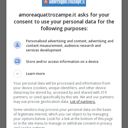
ferite. I motociclisti sembravano dunque non
amoreaquattrozampe.it asks for your
cedere su quello che era stato il loro
consent to use your personal data for the
following purposes:
comportamento
iniziando anche un litigio
con Yolanda e con le altre persone accorse
Personalised advertising and content, advertising and
content measurement, audience research and
per capire cosa stesse succedendo.
services development
Store and/or access information on a device
Learn more
Your personal data will be processed and information from
your device (cookies, unique identifiers, and other device
data) may be stored by, accessed by and shared with 319
partners, or used specifically by this site. We and our partners
may use precise geolocation data.
List of partners.
Some vendors may process your personal data on the basis
of legitimate interest, which you can object to by managing
your options below. Look for a link at the bottom of this page
or in the site menu to manage or withdraw consent in privacy
and cookie settings.