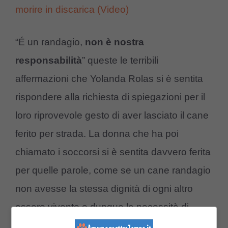
morire in discarica (Video)
“É un randagio,
non è nostra
responsabilità
” queste le terribili
affermazioni che Yolanda Rolas si è sentita
rispondere alla richiesta di spiegazioni per il
loro riprovevole gesto di aver lasciato il cane
ferito per strada. La donna che ha poi
chiamato i soccorsi si è sentita davvero ferita
per quelle parole, come se un cane randagio
non avesse la stessa dignità di ogni altro
essere vivente e dunque la necessità di
essere curato in caso di malattia o gravi