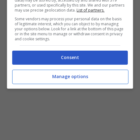
Potrebbe interessarti anche:
Cucciolo
data) may be stored by, accessed by and shared with 319
partners, or used specifically by this site. We and our partners
may use precise geolocation data.
List of partners.
trovato in una shopper gialla a poche ore
Some vendors may process your personal data on the basis
dalla morte – VIDEO
of legitimate interest, which you can object to by managing
your options below. Look for a link at the bottom of this page
or in the site menu to manage or withdraw consent in privacy
and cookie settings.
Consent
Manage options