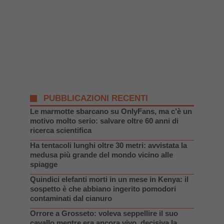
PUBBLICAZIONI RECENTI
Le marmotte sbarcano su OnlyFans, ma c’è un
motivo molto serio: salvare oltre 60 anni di
ricerca scientifica
Ha tentacoli lunghi oltre 30 metri: avvistata la
medusa più grande del mondo vicino alle
spiagge
Quindici elefanti morti in un mese in Kenya: il
sospetto è che abbiano ingerito pomodori
contaminati dal cianuro
Orrore a Grosseto: voleva seppellire il suo
cavallo mentre era ancora vivo, decisiva la