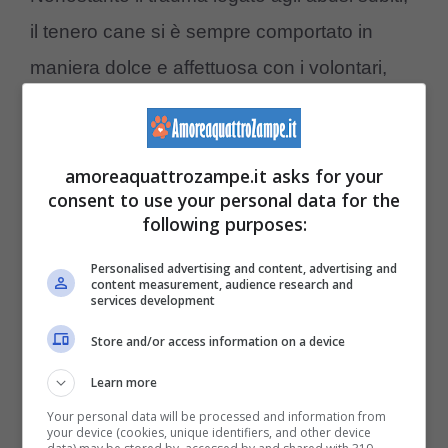
il tenero cane si è sempre comportato in
maniera dolce e affettuosa con i volontari,
anzi ama stare a contatto con le persone.
Il suo animo buono e dolce non è passato
amoreaquattrozampe.it asks for your
consent to use your personal data for the
inosservato, anche se il suo sogno di trovare
following purposes:
casa non si è ancora realizzato.
Personalised advertising and content, advertising and
Un sostenitore della
MSPCA-Angell
, toccato
content measurement, audience research and
services development
dalla triste storia della cagnolina e
Store and/or access information on a device
impossibilitato ad adottala, le ha inviato un
pacco con giochi e leccornie tutto per lei.
Learn more
Your personal data will be processed and information from
your device (cookies, unique identifiers, and other device