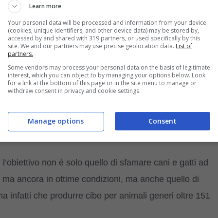
Learn more
Your personal data will be processed and information from your device
(cookies, unique identifiers, and other device data) may be stored by,
i nostri quattro zampe, che potranno godere di queste
accessed by and shared with 319 partners, or used specifically by this
site. We and our partners may use precise geolocation data.
List of
sa’. In esse ovviamente sarà inserito tutto cibo che i
partners.
Some vendors may process your personal data on the basis of legitimate
 novità in effetti. L’iniziativa è partita già da due anni,
interest, which you can object to by managing your options below. Look
for a link at the bottom of this page or in the site menu to manage or
0mila box
.
withdraw consent in privacy and cookie settings.
tti: l’aiuto per l’ambiente e
Manage options
Consent
l’obiettivo non è solo quello di sfamare cani e gatti ad
a ma ancora in ottime condizioni, ma anche quello di
ima infatti che produrre cibo per animali generi oltre 151