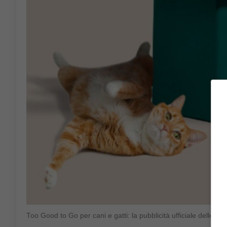
Too Good to Go per cani e gatti: la pubblicità ufficiale dell