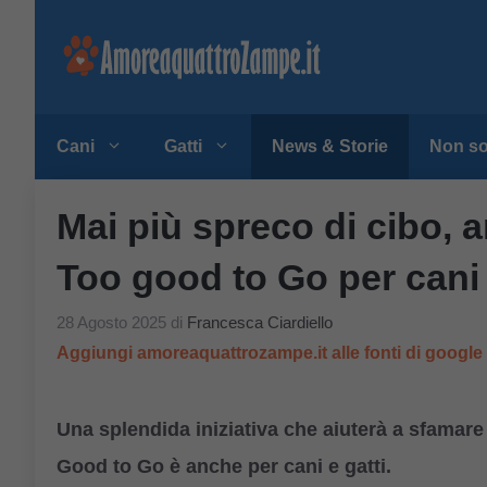
Vai
al
contenuto
Cani
Gatti
News & Storie
Non so
Mai più spreco di cibo, 
Too good to Go per cani 
28 Agosto 2025
di
Francesca Ciardiello
Aggiungi amoreaquattrozampe.it alle fonti di googl
Una splendida iniziativa che aiuterà a sfamare i
Good to Go è anche per cani e gatti.