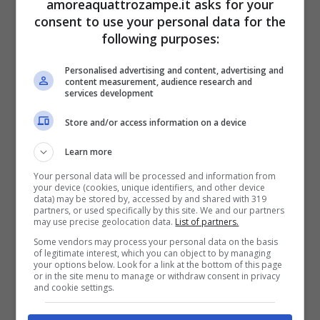
amoreaquattrozampe.it asks for your
muschio.
consent to use your personal data for the
following purposes:
Vive nelle regioni dell’Asia Minore e in
Personalised advertising and content, advertising and
content measurement, audience research and
Europa, escluse le zone più fredde. In
services development
Italia è presente pressoché in tutta la
Store and/or access information on a device
penisola
, pur essendo raro nelle aree
Learn more
maggiormente antropizzate. È pure presente
Your personal data will be processed and information from
your device (cookies, unique identifiers, and other device
in Sicilia, mentre è assente in Sardegna e
data) may be stored by, accessed by and shared with 319
partners, or used specifically by this site. We and our partners
nelle isole minori.
may use precise geolocation data.
List of partners.
Some vendors may process your personal data on the basis
of legitimate interest, which you can object to by managing
In merito alla riproduzione il moscardino
your options below. Look for a link at the bottom of this page
or in the site menu to manage or withdraw consent in privacy
and cookie settings.
raggiunge la maturità sessuale ad un
anno di vita
e durante il periodo che va da