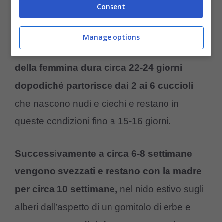
Consent
maggio a settembre inizia la stagione degli
amori in cui il moscardino si riproduce una
Manage options
sola volta, raramente due.
La gestazione
della femmina dura circa 22-24 giorni
dopodiché partorisce dai 2 ai 6 cuccioli
che nascono nudi e ciechi e restano in
queste condizioni fino a 15-16 giorni.
Successivamente a circa 6-8 settimane
vengono svezzati e restano con la madre
per circa 10 settimane,
nel nido estivo sugli
alberi dall’aspetto di un gomitolo di erbe e