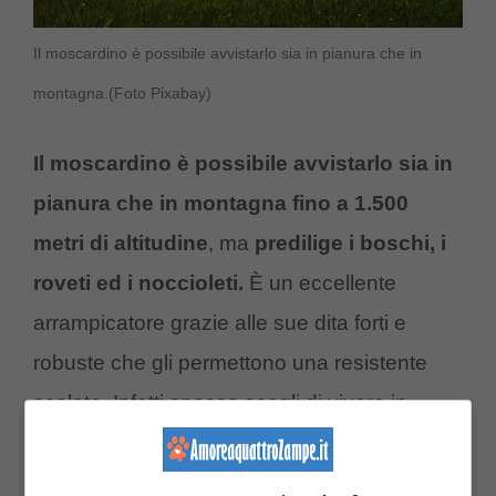
Il moscardino è possibile avvistarlo sia in pianura che in
montagna.(Foto Pixabay)
Il moscardino è possibile avvistarlo sia in
pianura che in montagna fino a 1.500
metri di altitudine
, ma
predilige i boschi, i
roveti ed i noccioleti.
È un eccellente
arrampicatore grazie alle sue dita forti e
robuste che gli permettono una resistente
scalata. Infatti spesso scegli di vivere in
piccoli gruppi sugli alberi e tra i cespugli dove
costruisce dei nidi rotondi con foglie e