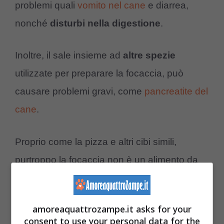
problemi quali
vomito nel cane
e diarrea,
nonché
disturbi
nella
digestione
.
Inoltre, il sale insieme ad
altre
spezie
utilizzate per preparare la focaccia, può
causare problemi gravi, come
pancreatite del
cane
.
Proprio come la pizza e altri cibi simili,
purtroppo la focaccia non è un alimento da
poter offrire al cane,
troppo
calorico
e
grasso
, tossico per la sua salute.
amoreaquattrozampe.it asks for your
consent to use your personal data for the