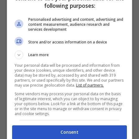
Ma se fido riesce ad agguantare un pezzetto
following purposes:
di focaccia lontano dagli occhi attenti del suo
Personalised advertising and content, advertising and
padrone, senza che nessuno se ne
content measurement, audience research and
services development
accorga? Come bisogna comportarsi?
Store and/or access information on a device
Continuiamo la lettura.
Learn more
Your personal data will be processed and information from
Potrebbe interessarti anche:
Il cane può
your device (cookies, unique identifiers, and other device
data) may be stored by, accessed by and shared with 319
mangiare i grissini: cosa è importante sapere
partners, or used specifically by this site. We and our partners
may use precise geolocation data.
List of partners.
Some vendors may process your personal data on the basis
Fido ha mangiato la
of legitimate interest, which you can object to by managing
your options below. Look for a link at the bottom of this page
focaccia: cosa fare
or in the site menu to manage or withdraw consent in privacy
and cookie settings.
Come tutti i pelosi domestici, fido può
Consent
sottrarre accidentalmente del cibo dalla