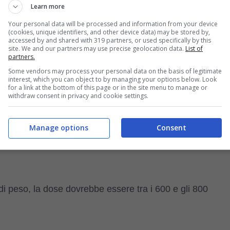
Learn more
Your personal data will be processed and information from your device
(cookies, unique identifiers, and other device data) may be stored by,
accessed by and shared with 319 partners, or used specifically by this
i, le ossa e i legamenti in fase di sviluppo potrebbero
site. We and our partners may use precise geolocation data.
List of
partners.
Some vendors may process your personal data on the basis of legitimate
interest, which you can object to by managing your options below. Look
for a link at the bottom of this page or in the site menu to manage or
icile quantificare la
giusta dose di esercizio fisico
,
withdraw consent in privacy and cookie settings.
Manage options
Consent
giornaliera di cibo
raccomandata di solito è di 4 o 5
di peso, la dose dovrebbe essere tra i 600 e gli 800