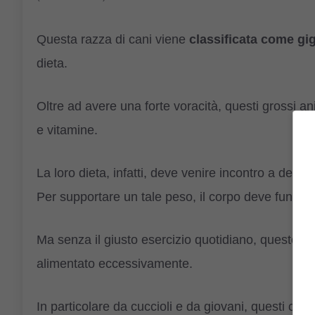
Questa razza di cani viene
classificata come gi
dieta.
Oltre ad avere una forte voracità, questi grossi an
e vitamine.
La loro dieta, infatti, deve venire incontro a delle
Per supportare un tale peso, il corpo deve funzion
Ma senza il giusto esercizio quotidiano, questo c
alimentato eccessivamente.
In particolare da cuccioli e da giovani, questi can