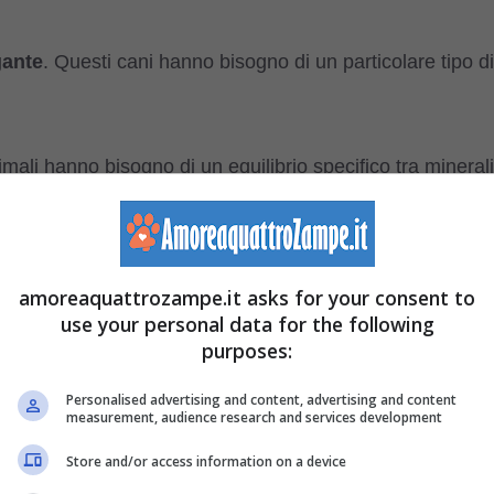
gante
. Questi cani hanno bisogno di un particolare tipo di
imali hanno bisogno di un equilibrio specifico tra minerali
 specifiche esigenze delle loro
articolazioni e cartilagini
.
amoreaquattrozampe.it asks for your consent to
are al meglio.
use your personal data for the following
purposes:
ane può avere problemi quali obesità o sovrappeso, se
Personalised advertising and content, advertising and content
measurement, audience research and services development
Store and/or access information on a device
i hanno bisogno di abbastanza esercizio fisico per restar