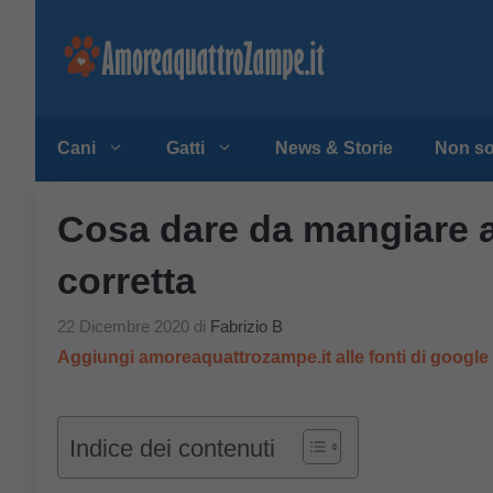
Vai
al
contenuto
Cani
Gatti
News & Storie
Non so
Cosa dare da mangiare a
corretta
22 Dicembre 2020
di
Fabrizio B
Aggiungi amoreaquattrozampe.it alle fonti di googl
Indice dei contenuti