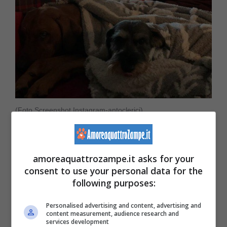
(Foto Screenshot Instagram-antoclerici)
Quando
Oliver l’ha lasciata nel gennaio
amoreaquattrozampe.it asks for your
2018
, la conduttrice non è riuscita a
consent to use your personal data for the
trattenere l’emozione e ha raccontato il suo
following purposes:
dolore durante una puntata de ‘La prova del
Personalised advertising and content, advertising and
content measurement, audience research and
cuoco’: così ha salutato il suo
Labrador
, che
services development