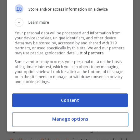
l’ha accompagnata per 15 anni di vita.
Store and/or access information on a device
Learn more
Potrebbe interessarti anche:
Arrestato il
Your personal data will be processed and information from
cane di Antonella Clerici: è colpevole di reato
your device (cookies, unique identifiers, and other device
data) may be stored by, accessed by and shared with 319
partners, or used specifically by this site. We and our partners
may use precise geolocation data.
List of partners.
Argo, Pepper e Simba: i 3
Some vendors may process your personal data on the basis
moschettieri di Antonella
of legitimate interest, which you can object to by managing
your options below. Look for a link at the bottom of this page
Clerici
or in the site menu to manage or withdraw consent in privacy
and cookie settings.
La sua casa? Una tenuta con tanto verde e
Consent
tanti cani che la popolano: questa è la vita di
Antonella Clerici, circondata dall’amore della
Manage options
figlia Maelle e dei suoi cani. Argo, un