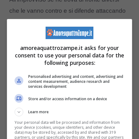
che le vanno contro e si difende attaccando
ciò che vede un pericolo.
Sempre per colpa di una
mancata
amoreaquattrozampe.it asks for your
interazione sociale
, la cagna può arrivare a
consent to use your personal data for the
following purposes:
mangiare i suoi cuccioli sia perché si troverà
ad essere eccessivamente eccitata per la
Personalised advertising and content, advertising and
content measurement, audience research and
novità sia perché diventerà particolarmente
services development
aggressiva.
Store and/or access information on a device
Learn more
POTREBBE INTERESSARTI ANCHE >>>
Your personal data will be processed and information from
your device (cookies, unique identifiers, and other device
Cane stressato: i segnali da tenere
data) may be stored by, accessed by and shared with 319
partners, or used specifically by this site. We and our partners