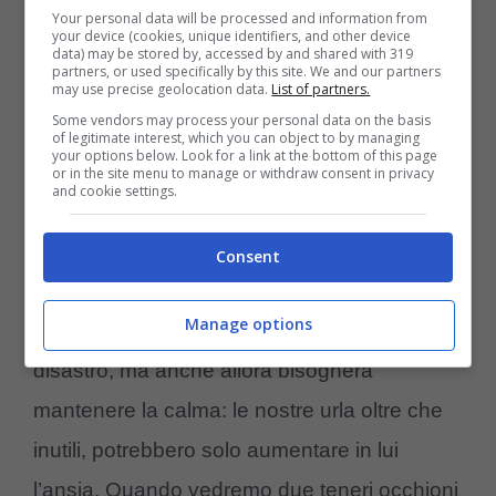
dopo il nostro momento di assenza. Infatti, se
Your personal data will be processed and information from
your device (cookies, unique identifiers, and other device
una volta chiusa la porta dobbiamo indurire il
data) may be stored by, accessed by and shared with 319
partners, or used specifically by this site. We and our partners
may use precise geolocation data.
List of partners.
cuore e fare finta di non sentire
il cane che
Some vendors may process your personal data on the basis
piange
alle nostre spalle, quando torniamo
of legitimate interest, which you can object to by managing
your options below. Look for a link at the bottom of this page
dobbiamo restare calmi qualsiasi sia lo
or in the site menu to manage or withdraw consent in privacy
and cookie settings.
scenario che ci troveremo davanti agli occhi.
Il cane, sentendosi solo e in gabbia,
Consent
potrebbe distruggere tutto ciò che si trova in
Manage options
casa. Al nostro ritorno potremmo trovare un
disastro, ma anche allora bisognerà
mantenere la calma: le nostre urla oltre che
inutili, potrebbero solo aumentare in lui
l’ansia. Quando vedremo due teneri occhioni