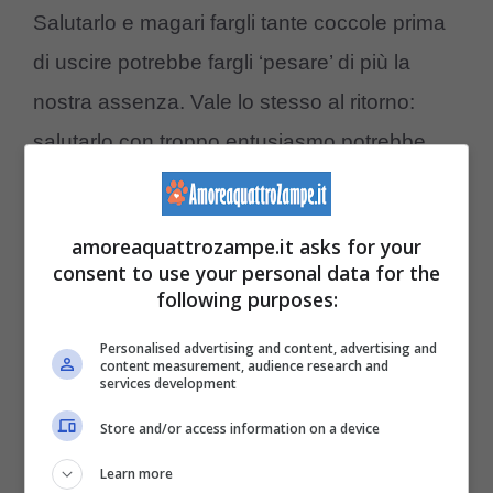
Salutarlo e magari fargli tante coccole prima
di uscire potrebbe fargli ‘pesare’ di più la
nostra assenza. Vale lo stesso al ritorno:
salutarlo con troppo entusiasmo potrebbe
fargli vivere il momento del distacco come un
trauma, come un dramma inevitabile.
amoreaquattrozampe.it asks for your
consent to use your personal data for the
Come rendere meno traumatico
following purposes:
il distacco
Personalised advertising and content, advertising and
content measurement, audience research and
services development
Mantenere la calma
: abituare il cane a
restare solo potrebbe richiedere molto tempo
Store and/or access information on a device
ma soprattutto tanta pazienza durante e
Learn more