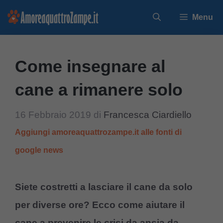
Vai
Menu
al
contenuto
Come insegnare al
cane a rimanere solo
16 Febbraio 2019
di
Francesca Ciardiello
Aggiungi amoreaquattrozampe.it alle fonti di
google news
Siete costretti a lasciare il cane da solo
per diverse ore? Ecco come aiutare il
cane a prevenire le crisi da ansia da