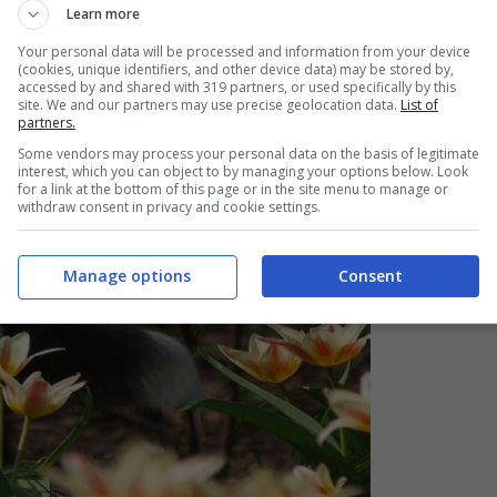
Learn more
na barba. Da qui dunque il nome
‘bearded’, che
Your personal data will be processed and information from your device
(cookies, unique identifiers, and other device data) may be stored by,
accessed by and shared with 319 partners, or used specifically by this
site. We and our partners may use precise geolocation data.
List of
partners.
Some vendors may process your personal data on the basis of legitimate
interest, which you can object to by managing your options below. Look
for a link at the bottom of this page or in the site menu to manage or
withdraw consent in privacy and cookie settings.
Manage options
Consent