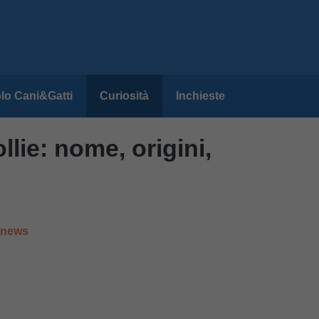
lo Cani&Gatti
Curiosità
Inchieste
lie: nome, origini,
e news