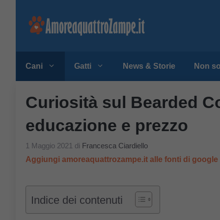
Vai
al
contenuto
Cani
Gatti
News & Storie
Non so
Curiosità sul Bearded Col
educazione e prezzo
1 Maggio 2021
di
Francesca Ciardiello
Aggiungi amoreaquattrozampe.it alle fonti di googl
Indice dei contenuti