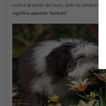
occhi e gli pende dal muso, tanto da sembrare u
significa appunto ‘barbuto’
.