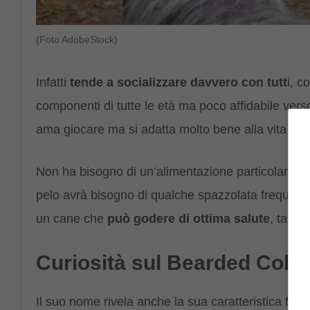
(Foto AdobeStock)
Infatti
tende a socializzare davvero con tutt
i, c
componenti di tutte le età ma poco affidabile vers
ama giocare ma si adatta molto bene alla vita da
Non ha bisogno di un’alimentazione particolare, ma
pelo avrà bisogno di qualche spazzolata frequente
un cane che
può godere di ottima salute
, tanto
Curiosità sul Bearded Colli
Il suo nome rivela anche la sua caratteristica fisi