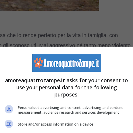
osa che lo rende perfetto per la vita in famiglia, con
o gli sconosciuti. Mai aggressivo né tanto meno violento,
 appartamento.
 deve stare attento al sovrappeso; al contrario il suo
amoreaquattrozampe.it asks for your consent to
 e anche più di un bagnetto al mese, se necessario. E’
use your personal data for the following
purposes:
 da essere anche piuttosto longevo.
Personalised advertising and content, advertising and content
e: nome e storia
measurement, audience research and services development
Store and/or access information on a device
ca più evidente: un manto lungo che gli copre anche gli