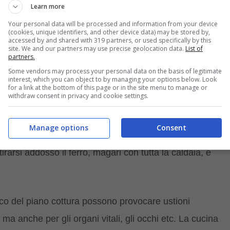
ochi, oggetti contundenti etc. Per l’animale domestico vale
Learn more
ente da certi rischi. Vediamo da vicino quali sono queste
Your personal data will be processed and information from your device
(cookies, unique identifiers, and other device data) may be stored by,
accessed by and shared with 319 partners, or used specifically by this
site. We and our partners may use precise geolocation data.
List of
partners.
rrente sono solo due degli elementi che trasmettono
Some vendors may process your personal data on the basis of legitimate
interest, which you can object to by managing your options below. Look
te ‘maneggiati’ come passatempo dai nostri amici animali
for a link at the bottom of this page or in the site menu to manage or
withdraw consent in privacy and cookie settings.
 e a rosicchiarli, rischiando di restarne folgorati.
Manage options
Consent
si! Pensiamo a un gomitolo di lana oppure al filo del ferro
 tirarsi addosso il ferro, magari con tutta la caldaia, è
uoco del piano cottura possono provocare ustioni
 ma anche per gli organi vitali, gli occhi etc. La cucina