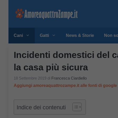
Vai
al
contenuto
Cani
Gatti
News & Storie
Non so
Incidenti domestici del c
la casa più sicura
18 Settembre 2019
di
Francesca Ciardiello
Aggiungi amoreaquattrozampe.it alle fonti di googl
Indice dei contenuti