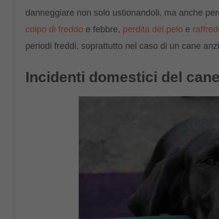
danneggiare non solo ustionandoli, ma anche perch
colpo di freddo
e febbre,
perdita del pelo
e
raffre
periodi freddi, soprattutto nel caso di un cane anz
Incidenti domestici del can