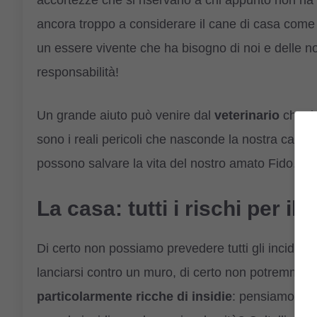
accortezze che si riservano a chi appunto non ha
ancora troppo a considerare il cane di casa come u
un essere vivente che ha bisogno di noi e delle 
responsabilità!
Un grande aiuto può venire dal
veterinario
che, i
sono i reali pericoli che nasconde la nostra casa. 
possono salvare la vita del nostro amato Fido.
La casa: tutti i rischi per il 
Di certo non possiamo prevedere tutti gli incidenti
lanciarsi contro un muro, di certo non potremmo fa
particolarmente ricche di insidie
: pensiamo ad 