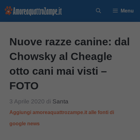
Vai
Menu
al
contenuto
Nuove razze canine: dal
Chowsky al Cheagle
otto cani mai visti –
FOTO
3 Aprile 2020
di
Santa
Aggiungi amoreaquattrozampe.it alle fonti di
google news