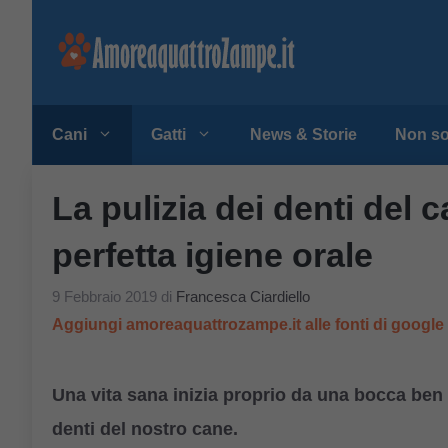
Vai
al
contenuto
Cani
Gatti
News & Storie
Non so
La pulizia dei denti del c
perfetta igiene orale
9 Febbraio 2019
di
Francesca Ciardiello
Aggiungi amoreaquattrozampe.it alle fonti di googl
Una vita sana inizia proprio da una bocca ben
denti del nostro cane.