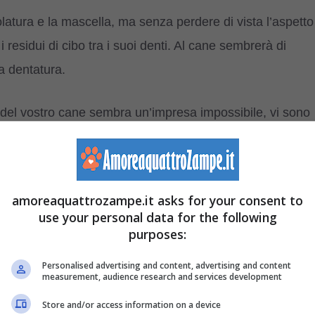
latura e la mascella, ma senza perdere di vista l’aspetto
 i residui di cibo tra i suoi denti. Al cane sembrerà di
a dentatura.
i del vostro cane sembra un’impresa impossibile, vi sono
tta igiene orale. Basterà diluire il collutorio con l’acqua
a
ha un sapore diverso dal solito, ma se ha sete berrà
y invece sarà sufficiente spruzzarlo sui suoi denti.
amoreaquattrozampe.it asks for your consent to
roblemi comportamentali: potrebbe infastidirli e farli
use your personal data for the following
purposes:
Personalised advertising and content, advertising and content
a o un bastoncino l’importante è che siano di alta qualit
measurement, audience research and services development
ra possibile stendere del dentifricio, cosicché nel
Store and/or access information on a device