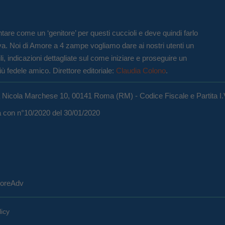
tare come un ‘genitore’ per questi cuccioli e deve quindi farlo
va. Noi di Amore a 4 zampe vogliamo dare ai nostri utenti un
li, indicazioni dettagliate sul come iniziare e proseguire un
iù fedele amico. Direttore editoriale:
Claudia Colono
.
a Nicola Marchese 10, 00141 Roma (RM) - Codice Fiscale e Partita I
ma con n°10/2020 del 30/01/2020
eCoreAdv
licy