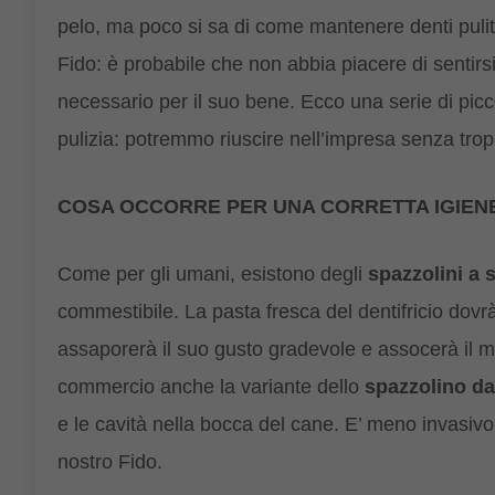
pelo, ma poco si sa di come mantenere denti puliti
Fido: è probabile che non abbia piacere di sentirs
necessario per il suo bene. Ecco una serie di picco
pulizia: potremmo riuscire nell’impresa senza tropp
COSA OCCORRE PER UNA CORRETTA IGIEN
Come per gli umani, esistono degli
spazzolini a 
commestibile. La pasta fresca del dentifricio dovr
assaporerà il suo gusto gradevole e assocerà il mo
commercio anche la variante dello
spazzolino da
e le cavità nella bocca del cane. E’ meno invasivo d
nostro Fido.