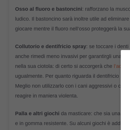
Osso al fluoro e bastoncini
: rafforzano la musco
ludico. Il bastoncino sarà inoltre utile ad eliminare
giocare mentre il fluoro nell’osso proteggerà la su
Collutorio e dentifricio spray
: se toccare i dent
anche rimedi meno invasivi per garantirgli una corre
nella sua ciotola: di certo si accorgerà che
l’acqu
ugualmente. Per quanto riguarda il dentifricio spra
Meglio non utilizzarlo con i cani aggressivi o con p
reagire in maniera violenta.
Palla e altri giochi
da masticare: che sia una sfer
e in gomma resistente. Su alcuni giochi è addirittu