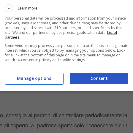
to fresco.
Learn more
Your personal data will be processed and information from your device
ioni e malformazioni
(cookies, unique identifiers, and other device data) may be stored by,
accessed by and shared with 319 partners, or used specifically by this
site. We and our partners may use precise geolocation data.
List of
partners.
 malattie prevenire
Some vendors may process your personal data on the basis of legitimate
interest, which you can object to by managing your options below. Look
for a link at the bottom of this page or in the site menu to manage or
emi dentali non siano ‘prerogativa’ solo del genere
withdraw consent in privacy and cookie settings.
eterinaria
. Gli esperti sostengono che una corretta
 del nostro cane, ma soprattutto aiuta il
processo
Manage options
Consent
gastro-intestinali, quindi eliminare i batteri dalla loro
, consiglia ai padroni di controllare periodicamente la
 all’esperto. Al padrone spetta solo riconoscere alcuni