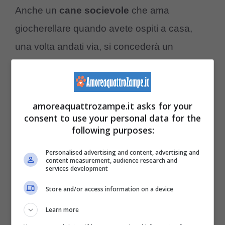
Anche un
cane socievole
che ama
giocherellare quando avete ospiti a casa,
una volta andati via, si concederà un
riposino.
Per quanto riguarda invece un viaggio con
amoreaquattrozampe.it asks for your
fido, il nostro amico a quattro zampe
consent to use your personal data for the
following purposes:
potrebbe
dormire
per tutto il tragitto oppure
restare sveglio e una volta arrivato a
Personalised advertising and content, advertising and
content measurement, audience research and
destinazione non farà altro che
dormire
services development
evitando anche di mangiare e bere.
Store and/or access information on a device
Learn more
Quanto dorme fido in base al