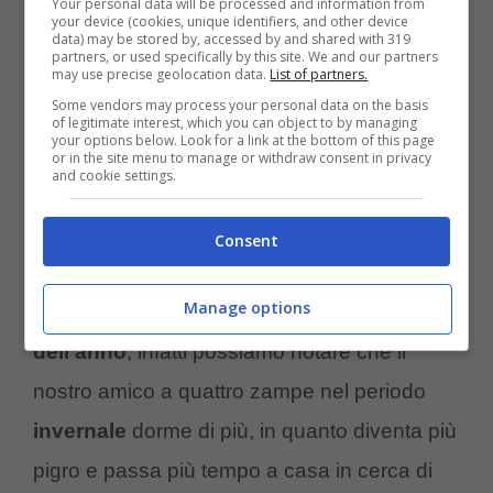
Your personal data will be processed and information from
periodo dell’anno
your device (cookies, unique identifiers, and other device
data) may be stored by, accessed by and shared with 319
partners, or used specifically by this site. We and our partners
may use precise geolocation data.
List of partners.
Come abbiamo specificato in precedenza i
Some vendors may process your personal data on the basis
fattori che determinano la durata del sonno
of legitimate interest, which you can object to by managing
your options below. Look for a link at the bottom of this page
or in the site menu to manage or withdraw consent in privacy
del cane sono vari, fino ad ora abbiamo visto
and cookie settings.
il fattore riguardante
l’età
e il fattore riferito
alle
caratteristiche
fisiche
.
Consent
Manage options
L’ultimo fattore è collegato al
periodo
dell’anno
, infatti possiamo notare che il
nostro amico a quattro zampe nel periodo
invernale
dorme di più, in quanto diventa più
pigro e passa più tempo a casa in cerca di