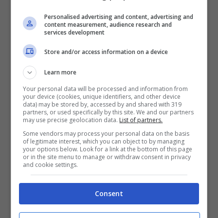
appoggia sulla zampa, in tal modo la
frattura
Personalised advertising and content, advertising and
inizia a
guarire
. Se lasciate che il criceto
content measurement, audience research and
services development
rimanga attivo potrebbe rallentare la
Store and/or access information on a device
guarigione o non guarire per niente.
Learn more
Per far si che il
criceto
guarisca c’è bisogno
Your personal data will be processed and information from
your device (cookies, unique identifiers, and other device
data) may be stored by, accessed by and shared with 319
anche di una corretta
dieta
, ricca soprattutto
partners, or used specifically by this site. We and our partners
may use precise geolocation data.
List of partners.
di nutrienti. Confrontatevi con il veterinario e
Some vendors may process your personal data on the basis
fatevi consigliare degli alimenti sani che
of legitimate interest, which you can object to by managing
your options below. Look for a link at the bottom of this page
or in the site menu to manage or withdraw consent in privacy
comprendono
frutta e verdura per il criceto
.
and cookie settings.
Un altro alimento importante per la
Consent
guarigione della zampa del criceto è il
latte
,