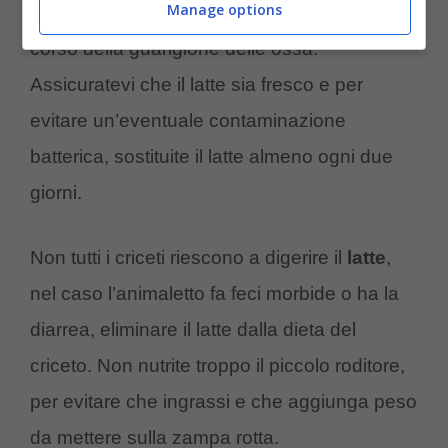
Manage options
in quanto contiene il
calcio
che stimola il
corso della guarigione delle ossa.
Assicuratevi che il latte sia fresco e per
evitare un’eventuale contaminazione
batterica, sostituite il latte almeno ogni due
giorni.
Non tutti i criceti riescono a digerire il
latte
,
nel caso l’animaletto fa feci morbide o ha la
diarrea, eliminare il latte dalla dieta del
criceto. Non nutrite troppo il piccolo roditore,
per evitare che ingrassi e che aggiunga peso
da mettere sulla zampa rotta.