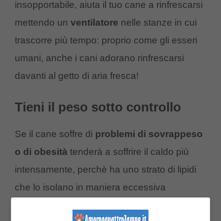
insopportabile, aiuta il tuo cane a rinfrescarsi
mettendo un
ventilatore
nelle stanze in cui
trascorre più tempo: proprio come gli esseri
umani, anche i cani adorano rinfrescarsi
davanti al getto di aria fresca!
Tieni il peso sotto controllo
Se il cane soffre di
problemi di sovrappeso
o di obesità
tenderà a soffrire il caldo più
intensamente, perchè ha uno strato di lipidi
che lo isolano in maniera eccessiva
dall’esterno.