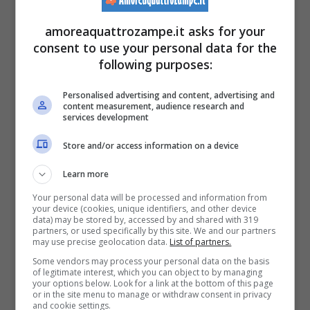
Cerca di curare sempre la sua
dieta
,
amoreaquattrozampe.it asks for your
consent to use your personal data for the
evitando
gli errori più comuni
following purposes:
sull’alimentazione canina
e assicurandoti di
Personalised advertising and content, advertising and
offrire
la giusta dose quotidiana di cibo al tuo
content measurement, audience research and
services development
cane
. Inoltre, aiuta il cane a tenersi in forma
facendogli fare il giusto
esercizio fisico
.
Store and/or access information on a device
Learn more
A proposito: se in estate le temperature sono
Your personal data will be processed and information from
your device (cookies, unique identifiers, and other device
troppo alte e il cane soffre il caldo, riserva
data) may be stored by, accessed by and shared with 319
partners, or used specifically by this site. We and our partners
l’esercizio fisico alle
ore pomeridiane o
may use precise geolocation data.
List of partners.
Some vendors may process your personal data on the basis
serali
e evita quelle più calde.
of legitimate interest, which you can object to by managing
your options below. Look for a link at the bottom of this page
or in the site menu to manage or withdraw consent in privacy
Niente pappa prima della
and cookie settings.