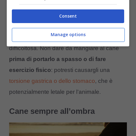
passeggiata
Consent
La digestione è un processo delicato, tanto
Manage options
più quando il caldo la rende maggiormente
difficoltosa. Non dare da mangiare al cane
prima di portarlo a spasso o di fare
esercizio fisico
: potresti causargli una
torsione gastrica o dello stomaco
, che è
potenzialmente letale per l’animale.
Cane sempre all’ombra