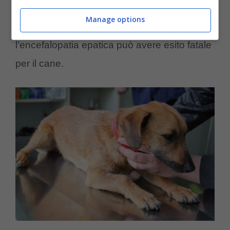
necessario rivolgersi immediatamente il
Manage options
proprio veterinario di fiducia; come detto,
l’encefalopatia epatica può avere esito fatale
per il cane.