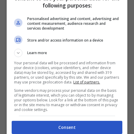
following purposes:
atteggiamento aggressivo.
Personalised advertising and content, advertising and
content measurement, audience research and
services development
L’
ultimo stadio
sintomatologico di norma è
caratterizzato dall’insorgenza di eccessiva
Store and/or access information on a device
salivazione ed
epilessia nel cane
.
Learn more
Your personal data will be processed and information from
your device (cookies, unique identifiers, and other device
Potrebbe interessarti anche:
Insufficienza
data) may be stored by, accessed by and shared with 319
partners, or used specifically by this site. We and our partners
mitralica nel cane, che cos’è? Cause e
may use precise geolocation data.
List of partners.
Some vendors may process your personal data on the basis
possibili rischi per Fido
of legitimate interest, which you can object to by managing
your options below. Look for a link at the bottom of this page
or in the site menu to manage or withdraw consent in privacy
Il trattamento terapeutico
and cookie settings.
Consent
In presenza dei sintomi descritti, è