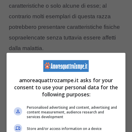
caratteristiche o solo alcune di esse; al
contrario molti esemplari di questa razza
potrebbero presentare caratteristiche fisiche
sopraelencate senza tuttavia essere affetti
dalla malattia.
Sebbene si cerchi di
allungare la vita media
del cane
seguendo i giusti consigli, alle volte
amoreaquattrozampe.it asks for your
consent to use your personal data for the
la speranza di vita media di un Beagle non
following purposes:
riesce a superare i 15 anni di età (e
Personalised advertising and content, advertising and
consideriamo che si tratta di una tra le
razze
content measurement, audience research and
services development
di cani più longeve
), poiché può essere
Store and/or access information on a device
comunque soggetto ad altre patologie.