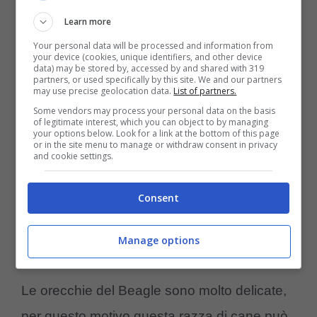
Learn more
Displasia dell’anca
Your personal data will be processed and information from
your device (cookies, unique identifiers, and other device
data) may be stored by, accessed by and shared with 319
E’ una malformazione dell’articolazione
partners, or used specifically by this site. We and our partners
may use precise geolocation data.
List of partners.
dell’anca che va curata fin da cucciolo per
Some vendors may process your personal data on the basis
of legitimate interest, which you can object to by managing
evitare che si possa trasformare in artrosi
your options below. Look for a link at the bottom of this page
or in the site menu to manage or withdraw consent in privacy
cronica quando il cane diventa adulto (è
and cookie settings.
bene saperne di più sulla
displasia dell’anca
Consent
nel cane
).
Manage options
Otite
Le orecchie del Beagle sono molto delicate,
per questo motivo questa razza di cane può