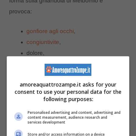
forma sulla ghiandola di Meibomio e
provoca:
gonfiore agli occhi
,
congiuntivite
,
dolore,
iperemia,
febbre e brividi (nei casi più gravi).
amoreaquattrozampe.it asks for your
consent to use your personal data for the
Con tutti questi sintomi, Fido non solo
following purposes:
proverà dolore ma non riuscirà neppure ad
Personalised advertising and content, advertising and
aprire bene l’occhio. Questa condizione
content measurement, audience research and
services development
potrebbe influire anche sul suo umore,
Store and/or access information on a device