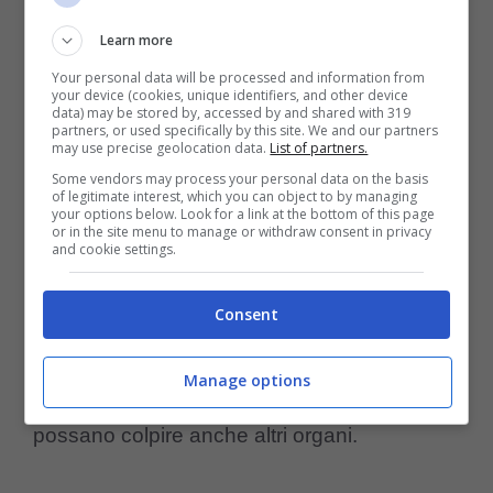
facendolo diventare
nervoso ed irritabile
.
Learn more
Inoltre il forte prurito lo porterà a
grattarsi
Your personal data will be processed and information from
l’occhio in modo spasmodico
.
your device (cookies, unique identifiers, and other device
data) may be stored by, accessed by and shared with 319
partners, or used specifically by this site. We and our partners
may use precise geolocation data.
List of partners.
Quest’ultimo aspetto è forse il più complicato
Some vendors may process your personal data on the basis
da gestire, in quanto il cane continuando a
of legitimate interest, which you can object to by managing
your options below. Look for a link at the bottom of this page
or in the site menu to manage or withdraw consent in privacy
grattarsi potrebbe procurarsi dei graffi
and cookie settings.
estendendo l’infezione anche in altre
Consent
zone
. Nei casi più gravi può verificarsi la
comparsa di
ulcere negli occhi
, con il
Manage options
rischio che i batteri, causa dell’orzaiolo,
possano colpire anche altri organi.