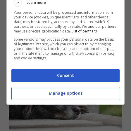
Learn more
malattie cardiache
,
malattie del fegato o
Your personal data will be processed and information from
disturbi metabolici
, in tal caso contattare il
your device (cookies, unique identifiers, and other device
data) may be stored by, accessed by and shared with 319
veterinario.
partners, or used specifically by this site. We and our partners
may use precise geolocation data.
List of partners.
Some vendors may process your personal data on the basis
Perdita di peso nel cane: rimedi
of legitimate interest, which you can object to by managing
your options below. Look for a link at the bottom of this page
or in the site menu to manage or withdraw consent in privacy
and cookie settings.
Consent
Manage options