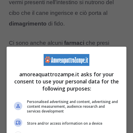
vermi presenti nell’intestino si nutrono del
cibo che il cane ingerisce e ciò porta al
dimagrimento
di fido.
Ci sono anche alcuni
farmaci
che presi
quotidianamente portano la perdita di peso
nel cane. Questi farmaci limitano i sensi del
amoreaquattrozampe.it asks for your
gusto e dell’olfatto del cane diminuendo
consent to use your personal data for the
l’appetito e di conseguenza portando alla
following purposes:
perdita di peso
.
Personalised advertising and content, advertising and
content measurement, audience research and
services development
Altre patologie che potrebbero portare il
cane
Store and/or access information on a device
anziano a perdere
peso
possono essere