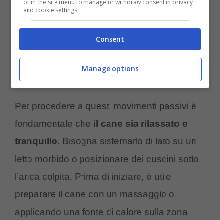
or in the site menu to manage or withdraw consent in privacy
cane dopo un’operazione per displasia
and cookie settings.
dell’anca
. Possono essere effettuati dopo
una settimana dall’intervento, solo se il
Consent
veterinario lo ritiene opportuno. Non vanno
Manage options
assolutamente fatti su cani sani.
Per procedere a questi movimenti passivi è
fondamentale che
il cane sia rilassato e
tranquillo
. Bisogna sistemarlo di lato su un
letto morbido o posizionare dei cuscini sotto
l’anca colpita. Prima di iniziare, è utile
preparare il cane con un massaggio o
applicando una fonte di calore sulla zona