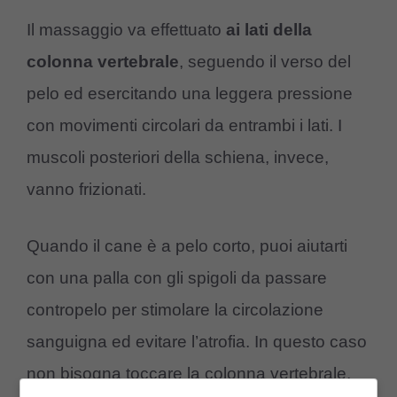
Il massaggio va effettuato
ai lati della
colonna vertebrale
, seguendo il verso del
pelo ed esercitando una leggera pressione
con movimenti circolari da entrambi i lati. I
muscoli posteriori della schiena, invece,
vanno frizionati.
Quando il cane è a pelo corto, puoi aiutarti
con una palla con gli spigoli da passare
contropelo per stimolare la circolazione
sanguigna ed evitare l’atrofia. In questo caso
non bisogna toccare la colonna vertebrale,