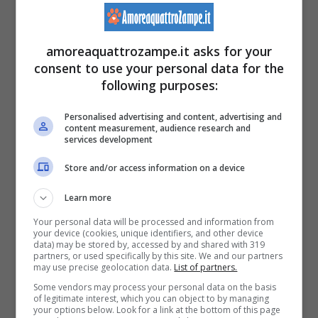
ma mantenersi sempre sui lati.
Displasia dell’anca nel cane:
amoreaquattrozampe.it asks for your
consent to use your personal data for the
esercizi passivi
following purposes:
Personalised advertising and content, advertising and
content measurement, audience research and
services development
Store and/or access information on a device
Learn more
Your personal data will be processed and information from
your device (cookies, unique identifiers, and other device
data) may be stored by, accessed by and shared with 319
partners, or used specifically by this site. We and our partners
may use precise geolocation data.
List of partners.
Some vendors may process your personal data on the basis
Gli esercizi passivi sono adatti per
aiutare il
of legitimate interest, which you can object to by managing
your options below. Look for a link at the bottom of this page