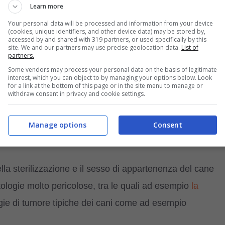
Learn more
isposte a sviluppare determinate patologie: ad esempio
Your personal data will be processed and information from your device
(cookies, unique identifiers, and other device data) may be stored by,
 spesso di
tumore
come il
Boxer
o il
Pastore Tedesco
,
accessed by and shared with 319 partners, or used specifically by this
site. We and our partners may use precise geolocation data.
List of
partners.
ano a soffrire di disturbi articolari.
Some vendors may process your personal data on the basis of legitimate
interest, which you can object to by managing your options below. Look
for a link at the bottom of this page or in the site menu to manage or
un lavoro durato oltre 10 anni, i ricercatori dell’Universit
withdraw consent in privacy and cookie settings.
ame che intercorre tra
la predisposizione ad alcune
, riuscendo a dare alcune risposte importanti su quanto
Manage options
Consent
.
ella sterilizzazione e il sesso di appartenenza del cane
tologie molto pericolose, tra le quali ad esempio
la
logie di tumore tipiche dei cani come ad esempio