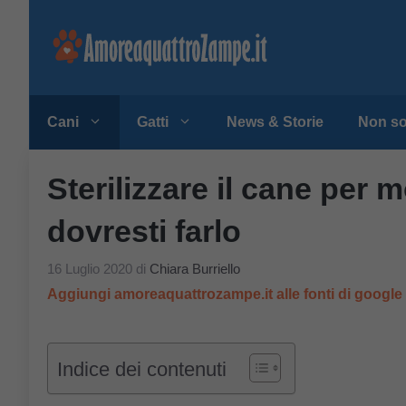
Vai
al
contenuto
Cani
Gatti
News & Storie
Non so
Sterilizzare il cane per 
dovresti farlo
16 Luglio 2020
di
Chiara Burriello
Aggiungi amoreaquattrozampe.it alle fonti di googl
Indice dei contenuti