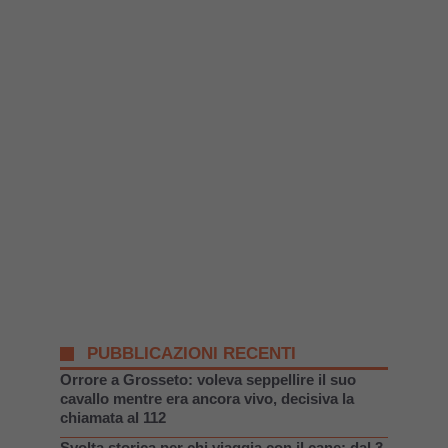
PUBBLICAZIONI RECENTI
Orrore a Grosseto: voleva seppellire il suo
cavallo mentre era ancora vivo, decisiva la
chiamata al 112
Svolta storica per chi viaggia con il cane: dal 3