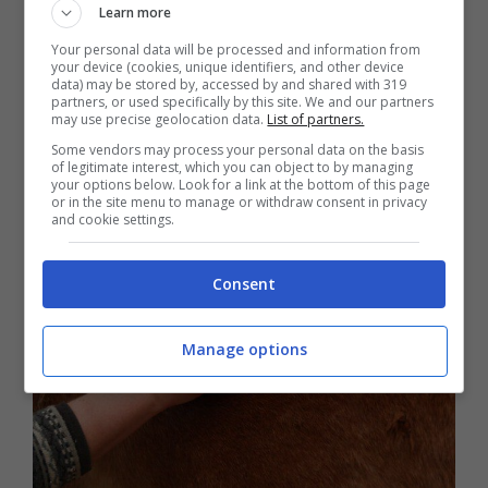
Learn more
essere cagionato anche dal virus
Your personal data will be processed and information from
your device (cookies, unique identifiers, and other device
dell’
influenza equina
, dalla presenza di
data) may be stored by, accessed by and shared with 319
partners, or used specifically by this site. We and our partners
parassiti all’interno del tratto nasale, da
may use precise geolocation data.
List of partners.
Some vendors may process your personal data on the basis
polmonite e da asma equina).
of legitimate interest, which you can object to by managing
your options below. Look for a link at the bottom of this page
or in the site menu to manage or withdraw consent in privacy
and cookie settings.
Consent
Manage options