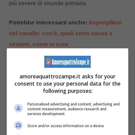
più severe di sinusite primaria.
Potrebbe interessarti anche:
Aspergillosi
nel cavallo: cos’è, quali sono cause e
sintomi, come si cura
Il trattamento terapeutico
amoreaquattrozampe.it asks for your
In presenza dei sintomi descritti è necessario
consent to use your personal data for the
following purposes:
rivolgersi al proprio veterinario di fiducia, il
quale, anche in base ad una semplice
Personalised advertising and content, advertising and
content measurement, audience research and
ispezione visiva, potrà annoverare la sinusite
services development
tra le principali patologie sospettate del
Store and/or access information on a device
malessere del cavallo (lo scolo nasale può