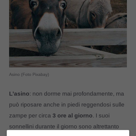
Asino (Foto Pixabay)
L’asino
: non dorme mai profondamente, ma
può riposare anche in piedi reggendosi sulle
zampe per circa
3 ore al giorno
. I suoi
sonnellini durante il giorno sono altrettanto