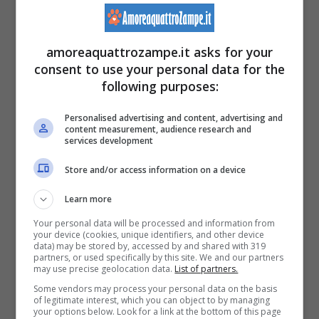
brevi, di circa 15 minuti (approfondisci qui:
l’asino come animale da compagnia
)
amoreaquattrozampe.it asks for your
consent to use your personal data for the
following purposes:
Personalised advertising and content, advertising and
content measurement, audience research and
services development
Store and/or access information on a device
Learn more
Your personal data will be processed and information from
your device (cookies, unique identifiers, and other device
data) may be stored by, accessed by and shared with 319
partners, or used specifically by this site. We and our partners
Squalo (Foto Pixabay)
may use precise geolocation data.
List of partners.
Some vendors may process your personal data on the basis
of legitimate interest, which you can object to by managing
Lo squalo
: per loro stare sveglie è questione
your options below. Look for a link at the bottom of this page