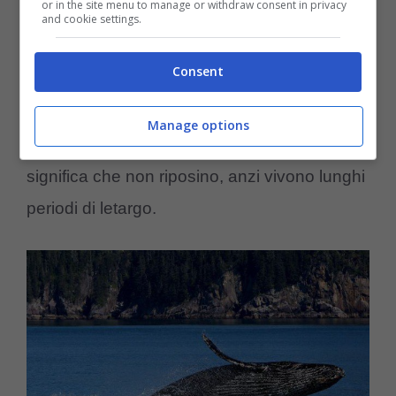
or in the site menu to manage or withdraw consent in privacy
di ‘vita o di morte’, è proprio il caso di dirlo!
and cookie settings.
Devono muoversi e quindi restare attivi
Consent
perché devono respirare, filtrando attraverso
la bocca l’aria presente nell’acqua e che
Manage options
fanno fuoriuscire dalle branchie. Ma ciò non
significa che non riposino, anzi vivono lunghi
periodi di letargo.