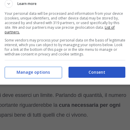
Learn more
a a questa domanda. C’è una curiosità, rivelata da uno
Your personal data will be processed and information from your device
(cookies, unique identifiers, and other device data) may be stored by,
tissimi animali. Si tratterebbe del cosiddetto
disturbo
accessed by and shared with 319 partners, or used specifically by this
site. We and our partners may use precise geolocation data.
List of
e all’accumulo
nella casa piuttosto che alla ricerca di
partners.
la vita.
Some vendors may process your personal data on the basis of legitimate
interest, which you can object to by managing your options below. Look
for a link at the bottom of this page or in the site menu to manage or
withdraw consent in privacy and cookie settings.
anzitutto di avere una casa sporca o, comunque,
ali insieme, a meno che non ci si lasci aiutare da
Manage options
Consent
i deve esserci un limite. Parlando di quantità, il numero
portante riguarderebbe la
cura necessaria per ogni
uparsi bene di tutti quelli che ci vivono.