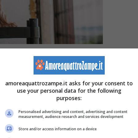
e per salvarli da una vita non felice e solitaria. Capita di
per cambiarne l’esistenza e donargli amore e protezione
amoreaquattrozampe.it asks for your consent to
use your personal data for the following
roblemi nel prendersi cura di animali diversi.
purposes:
utto più bello e sopportabile, soprattutto per chi è solo
Personalised advertising and content, advertising and content
measurement, audience research and services development
tare con più animali,
nello stesso ambiente
, senza
Store and/or access information on a device