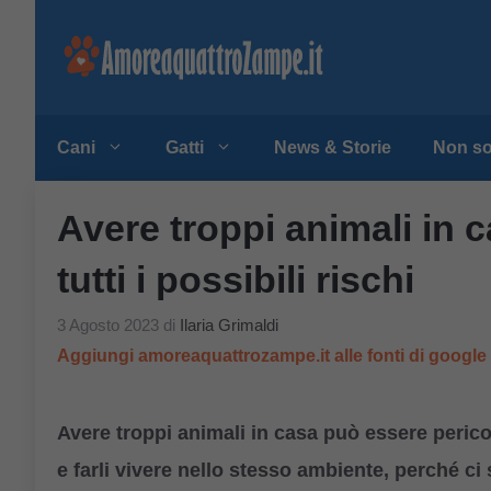
Vai
al
contenuto
Cani
Gatti
News & Storie
Non so
Avere troppi animali in 
tutti i possibili rischi
3 Agosto 2023
di
Ilaria Grimaldi
Aggiungi amoreaquattrozampe.it alle fonti di googl
Avere troppi animali in casa può essere perico
e farli vivere nello stesso ambiente, perché ci