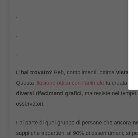
.
.
.
L’hai trovato?
Beh, complimenti, ottima
vista
o e
Questa
illusione ottica con l’animale
fu creata un b
diversi rifacimenti grafici
, ma resiste nel tempo 
osservatori.
Fai parte di quel gruppo di persone che ancora
no
sappi che appartieni al 90% di esseri umani; sì p