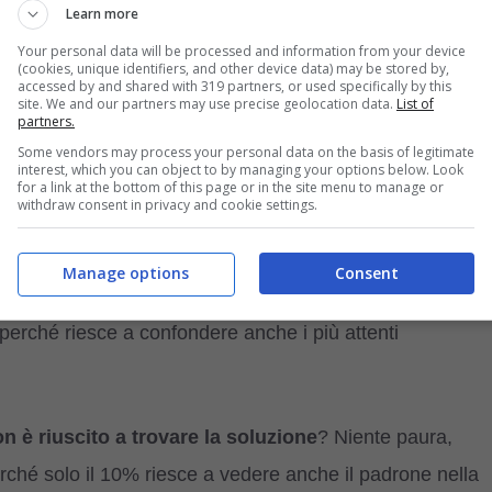
Learn more
Your personal data will be processed and information from your device
(cookies, unique identifiers, and other device data) may be stored by,
accessed by and shared with 319 partners, or used specifically by this
site. We and our partners may use precise geolocation data.
List of
partners.
Some vendors may process your personal data on the basis of legitimate
interest, which you can object to by managing your options below. Look
for a link at the bottom of this page or in the site menu to manage or
withdraw consent in privacy and cookie settings.
ccellente
spirito di osservazione
, non c’è che dire.
Manage options
Consent
el po’ anni fa, nel XIX secolo, e da allora ha subito
perché riesce a confondere anche i più attenti
n è riuscito a trovare la soluzione
? Niente paura,
erché solo il 10% riesce a vedere anche il padrone nella