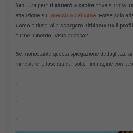
foto. Ora però
ti aiuterò
a
capire
dove si trova.
I
attenzione sull’
orecchio del cane
. Forse solo ad
uomo
e riuscirai a
scorgere
nitidamente
il
profi
anche il
mento
. Visto adesso?
Se, nonostante questa spiegazione dettagliata, 
mi resta che lasciarti qui sotto l’immagine con la
s
.
.
.