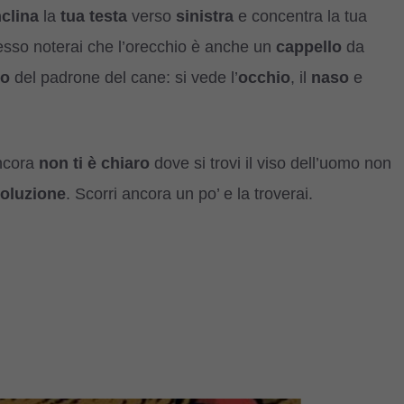
nclina
la
tua testa
verso
sinistra
e concentra la tua
esso noterai che l’orecchio è anche un
cappello
da
lo
del padrone del cane: si vede l’
occhio
, il
naso
e
ancora
non ti è chiaro
dove si trovi il viso dell’uomo non
oluzione
. Scorri ancora un po’ e la troverai.