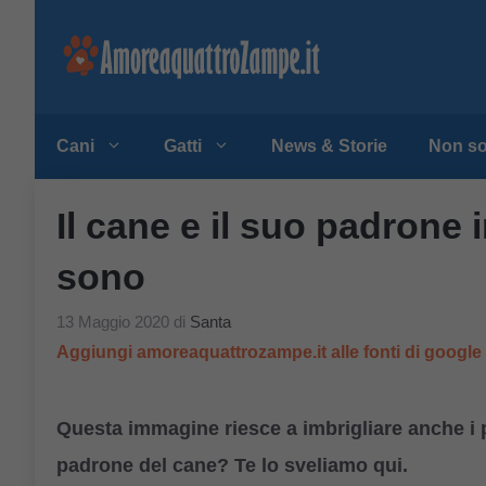
Vai
al
contenuto
Cani
Gatti
News & Storie
Non so
Il cane e il suo padrone 
sono
13 Maggio 2020
di
Santa
Aggiungi amoreaquattrozampe.it alle fonti di googl
Questa immagine riesce a imbrigliare anche i pi
padrone del cane? Te lo sveliamo qui.