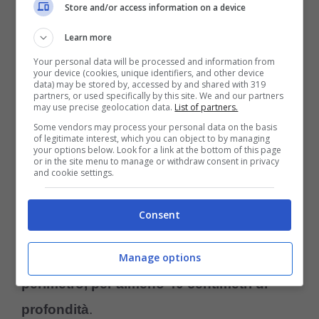
verdi da giardino, le tartarughe di terra
Store and/or access information on a device
potrebbero ferirsi alle zampe. Importante, in
Learn more
caso di cani in casa è meglio aumentare
Your personal data will be processed and information from
your device (cookies, unique identifiers, and other device
l’altezza del recinto in giardino.
data) may be stored by, accessed by and shared with 319
partners, or used specifically by this site. We and our partners
may use precise geolocation data.
List of partners.
Some vendors may process your personal data on the basis
Le tartarughe di terra sono in grado di
of legitimate interest, which you can object to by managing
your options below. Look for a link at the bottom of this page
scavare buche profonde e in alcuni casi
or in the site menu to manage or withdraw consent in privacy
and cookie settings.
possono realizzare dei veri e propri tunnel
sotterranei in grado di superare la barriera
Consent
del tuo recinto. Per evitare fughe si consiglia
Manage options
di
interrare la recinzione lungo tutto il
perimetro, per almeno 40 centimetri di
profondità
.