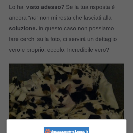
Lo hai
visto adesso
? Se la tua risposta è
ancora “
no
” non mi resta che lasciati alla
soluzione.
In questo caso non possiamo
fare cerchi sulla foto, ci servirà un dettaglio
vero e proprio: eccolo. Incredibile vero?