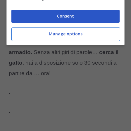
Consent
Test 3 (Screenshot YT)
Manage options
Si tratta chiaramente dell’
interno
di un
armadio.
Senza altri giri di parole…
cerca il
gatto
, hai a disposizione solo 30 secondi a
partire da … ora!
.
.
.