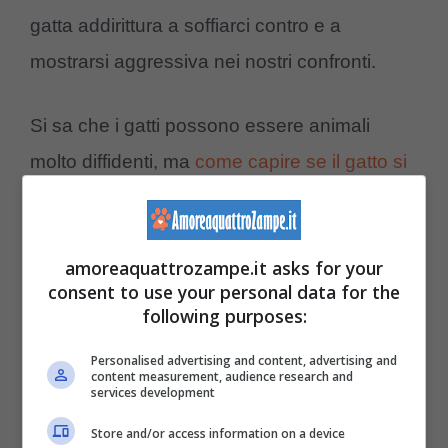
gatta addirittura a soffiarci contro e a
mostrarsi aggressiva nei nostri confronti.
Si sa che i gatti possono essere animali
molto diffidenti, ma
come capire se il gatto si
fida di te
non è difficile se si colgono alcuni
segnali; ma i felini sanno essere anche molto
amoreaquattrozampe.it asks for your
amorevoli e affettuosi, seppur in modo
consent to use your personal data for the
diverso dagli altri animali, come ad esempio
following purposes:
accade coi cani. Negli esemplari femminili,
Personalised advertising and content, advertising and
soprattutto quando diventano madri, è facile
content measurement, audience research and
services development
riscontrare degli atteggiamenti molto
Store and/or access information on a device