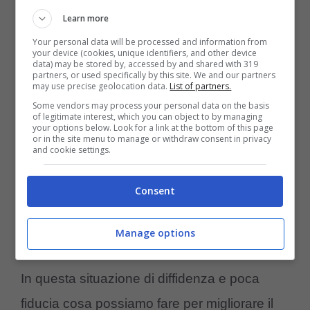
sospettosi nei confronti anche di coloro che
Learn more
non sono estranei.
Your personal data will be processed and information from
your device (cookies, unique identifiers, and other device
data) may be stored by, accessed by and shared with 319
Se vuoi saperne di più, leggi il nostro
partners, or used specifically by this site. We and our partners
may use precise geolocation data.
List of partners.
approfondimento sul tema>>>
Mamma
Some vendors may process your personal data on the basis
of legitimate interest, which you can object to by managing
gatta non allatta i suoi cuccioli? Ecco
your options below. Look for a link at the bottom of this page
or in the site menu to manage or withdraw consent in privacy
perché e come aiutarla
and cookie settings.
Mamma gatta non si fida di
Consent
te: cosa posso fare per
Manage options
rimediare?
In questa situazione di diffidenza e poca
fiducia cosa possiamo fare per migliorare il