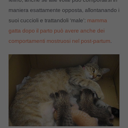
maniera esattamente opposta, allontanando i
suoi cuccioli e trattandoli ‘male’:
mamma
gatta dopo il parto può avere anche dei
comportamenti mostruosi nel post-partum
.