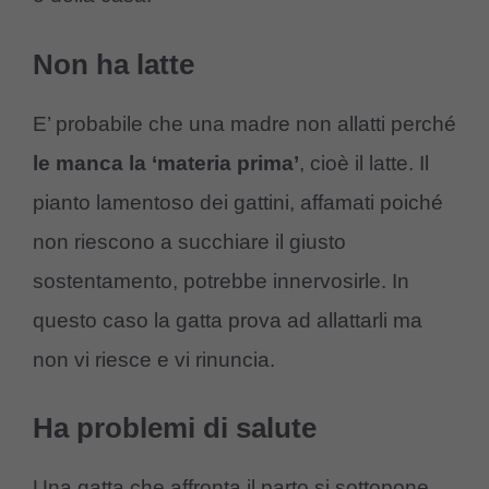
Non ha latte
E’ probabile che una madre non allatti perché
l
e manca la ‘materia prima’
, cioè il latte. Il
pianto lamentoso dei gattini, affamati poiché
non riescono a succhiare il giusto
sostentamento, potrebbe innervosirle. In
questo caso la gatta prova ad allattarli ma
non vi riesce e vi rinuncia.
Ha problemi di salute
Una gatta che affronta il parto si sottopone