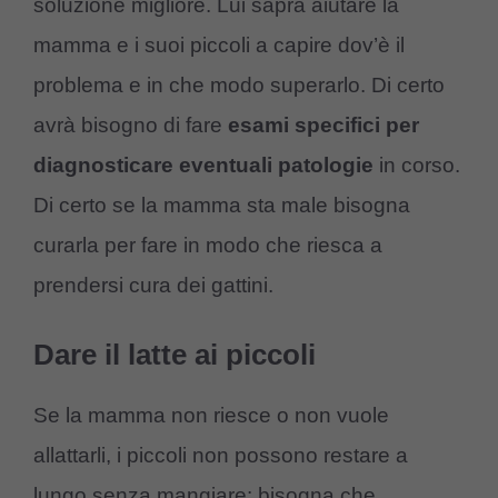
soluzione migliore. Lui saprà aiutare la
mamma e i suoi piccoli a capire dov’è il
problema e in che modo superarlo. Di certo
avrà bisogno di fare
esami specifici per
diagnosticare eventuali patologie
in corso.
Di certo se la mamma sta male bisogna
curarla per fare in modo che riesca a
prendersi cura dei gattini.
Dare il latte ai piccoli
Se la mamma non riesce o non vuole
allattarli, i piccoli non possono restare a
lungo senza mangiare: bisogna che