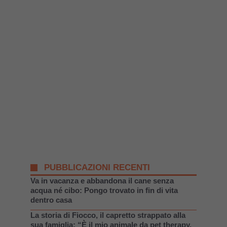
PUBBLICAZIONI RECENTI
Va in vacanza e abbandona il cane senza
acqua né cibo: Pongo trovato in fin di vita
dentro casa
La storia di Fiocco, il capretto strappato alla
sua famiglia: “È il mio animale da pet therapy,