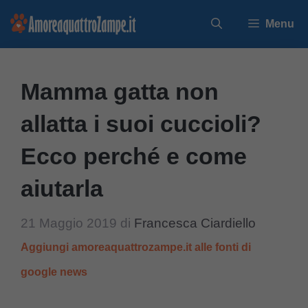
Vai
Menu
al
contenuto
Mamma gatta non
allatta i suoi cuccioli?
Ecco perché e come
aiutarla
21 Maggio 2019
di
Francesca Ciardiello
Aggiungi amoreaquattrozampe.it alle fonti di
google news