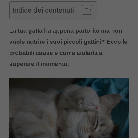
Indice dei contenuti
La tua gatta ha appena partorito ma non
vuole nutrire i suoi piccoli gattini? Ecco le
probabili cause e come aiutarla a
superare il momento.