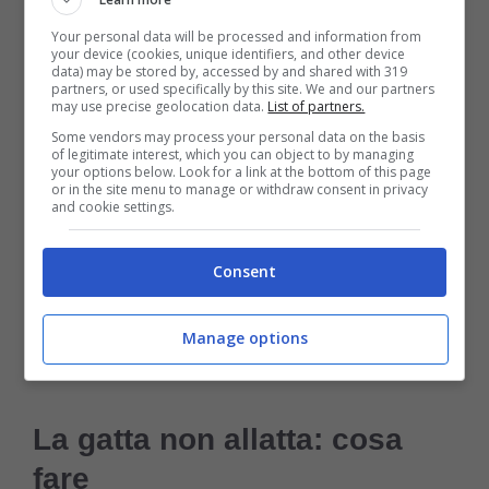
cucciolata per evitare che possa contagiarli.
Your personal data will be processed and information from
your device (cookies, unique identifiers, and other device
Anche questo fa parte dell’istinto di
data) may be stored by, accessed by and shared with 319
partners, or used specifically by this site. We and our partners
sopravvivenza di una madre che
per il bene
may use precise geolocation data.
List of partners.
Some vendors may process your personal data on the basis
dei suoi figli ne sacrifica uno
, quello più
of legitimate interest, which you can object to by managing
your options below. Look for a link at the bottom of this page
debole. Può sembrare un comportamento
or in the site menu to manage or withdraw consent in privacy
and cookie settings.
crudele ma rientra nell’istinto animale che
spesso non combacia con quello dell’uomo.
Consent
LEGGI ANCHE:
Comportamento sessuale
Manage options
del gatto: dal calore alla gravidanza
La gatta non allatta: cosa
fare