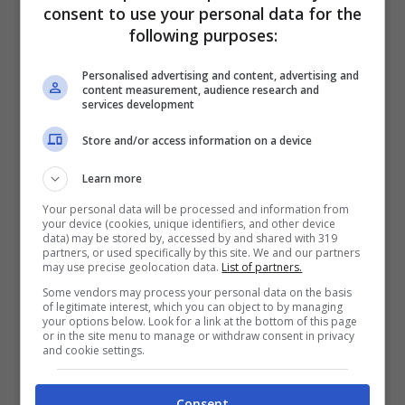
consent to use your personal data for the
(Foto Pexels)
following purposes:
Personalised advertising and content, advertising and
L’alimentazione di un gattino svezzato
content measurement, audience research and
services development
consiste nella somministrazione di
Store and/or access information on a device
croccantini
specifici per i gatti piccoli
inumiditi con acqua o con la
Learn more
somministrazione di
cibo umido.
Your personal data will be processed and information from
your device (cookies, unique identifiers, and other device
data) may be stored by, accessed by and shared with 319
partners, or used specifically by this site. We and our partners
Potrebbe capitare che la piccola palla di pelo
may use precise geolocation data.
List of partners.
Some vendors may process your personal data on the basis
non mangi, non c’è da preoccuparsi in
of legitimate interest, which you can object to by managing
your options below. Look for a link at the bottom of this page
quanto proprio come accade con i bambini
or in the site menu to manage or withdraw consent in privacy
and cookie settings.
piccoli, il gattino potrebbe non essere
incuriosito dal nuovo cibo. Tuttavia è
Consent