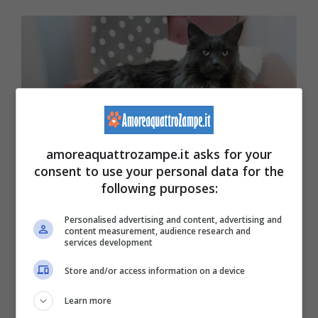
amoreaquattrozampe.it asks for your
consent to use your personal data for the
following purposes:
(Foto Pinterest)
Personalised advertising and content, advertising and
content measurement, audience research and
services development
Il
Maine Coon
ha suscitato sempre tanto
Store and/or access information on a device
interesse per via della sua fisicità così
Learn more
particolare, e
molte sono le strane