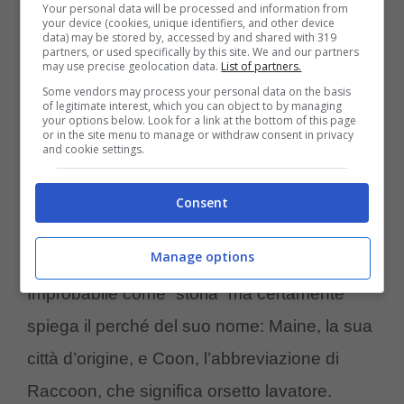
Your personal data will be processed and information from
leggende a noi tramandate sulla sua
your device (cookies, unique identifiers, and other device
data) may be stored by, accessed by and shared with 319
origine
.
partners, or used specifically by this site. We and our partners
may use precise geolocation data.
List of partners.
Some vendors may process your personal data on the basis
Quella più diffusa lo vede come il frutto di un
of legitimate interest, which you can object to by managing
your options below. Look for a link at the bottom of this page
or in the site menu to manage or withdraw consent in privacy
incrocio tra una lince, per via delle sue
and cookie settings.
orecchie grandi, pelose e con all’estremità un
ciuffetto, e un orsetto lavatore, per via della
Consent
coda lunga, grossa e folta.
Manage options
Improbabile come “storia” ma certamente
spiega il perché del suo nome: Maine, la sua
città d’origine, e Coon, l’abbreviazione di
Raccoon, che significa orsetto lavatore.