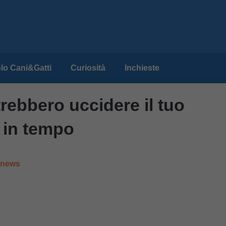
lo Cani&Gatti
Curiosità
Inchieste
otrebbero uccidere il tuo
 in tempo
e news