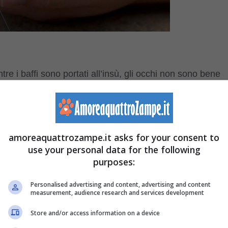
re i baffi sono portati all’insù, gli occhi non sono bene
n riuscire a dargli forza di stare all’erta. E’ probabile
ci andare a miagolii di dolore e che non compia le sue
ro
quando il gatto si lecca
.
amoreaquattrozampe.it asks for your consent to
use your personal data for the following
bbero uccidere il tuo gatto quali
purposes:
Personalised advertising and content, advertising and content
measurement, audience research and services development
delle malattie più pericolose per la sua salute e
Store and/or access information on a device
tare alla morte il nostro adorato animale domestico (se