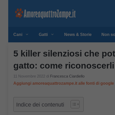
Vai
al
contenuto
Cani
Gatti
News & Storie
Non so
5 killer silenziosi che p
gatto: come riconoscerli
11 Novembre 2022
di
Francesca Ciardiello
Aggiungi amoreaquattrozampe.it alle fonti di googl
Indice dei contenuti