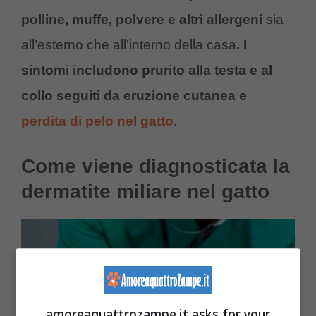
polline, muffe, polvere e altri allergeni
sia
all’esterno che all’interno della casa
. I
sintomi includono prurito alla testa e al
collo seguiti da eruzione cutanea e
perdita di pelo nel gatto
.
Come viene diagnosticata la
dermatite miliare nel gatto
amoreaquattrozampe.it asks for your