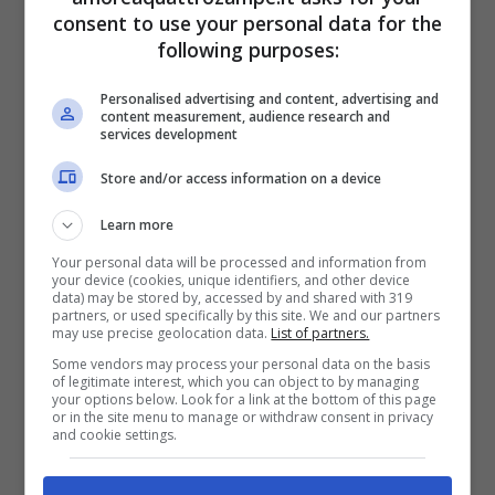
consent to use your personal data for the
following purposes:
Personalised advertising and content, advertising and
content measurement, audience research and
services development
Store and/or access information on a device
Il gatto soffre di dermatite, chiediamo parere agli esperti
Learn more
(Foto iStock)
Your personal data will be processed and information from
your device (cookies, unique identifiers, and other device
data) may be stored by, accessed by and shared with 319
Il veterinario per scoprire la causa esatta
partners, or used specifically by this site. We and our partners
may use precise geolocation data.
List of partners.
della dermatite esamina il gatto per poi
Some vendors may process your personal data on the basis
of legitimate interest, which you can object to by managing
agire con il trattamento più adeguato.
your options below. Look for a link at the bottom of this page
or in the site menu to manage or withdraw consent in privacy
Come prima fase di osservazione, va a
and cookie settings.
notare dove si trovano le lesioni cutanee,