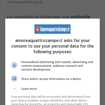
amoreaquattrozampe.it)
La cagnolina ha instaurato una
profonda
amicizia
con l’uomo che consegna i pacchi
di Amazon. Tutti i giorni, non appena si
amoreaquattrozampe.it asks for your
accorge del suo arrivo, Frannie inizia ad
consent to use your personal data for the
abbaiare e scodinzolare, correndo felice
following purposes:
incontro all’uomo quando passa sul vialetto
Personalised advertising and content, advertising and
content measurement, audience research and
di casa.
services development
Store and/or access information on a device
Se vuoi saperne di più, leggi un nostro
Learn more
approfondimento sul tema >>>
Quando i
Your personal data will be processed and information from
padroni non ci sono, ci pensa Zezinho: il
your device (cookies, unique identifiers, and other device
data) may be stored by, accessed by and shared with 319