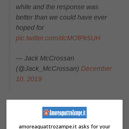
while and the response was
better than we could have ever
hoped for
pic.twitter.com/dcMOfPk5UH
— Jack McCrossan
(@Jack_McCrossan)
December
10, 2019
“
Cari ragazzi, ricevere la vostra lettera è stato
un vero piacere e, tra l’altro, mi piacciono
molto i biscottini
” questa la prima frase, scritta
amoreaquattrozampe.it asks for your