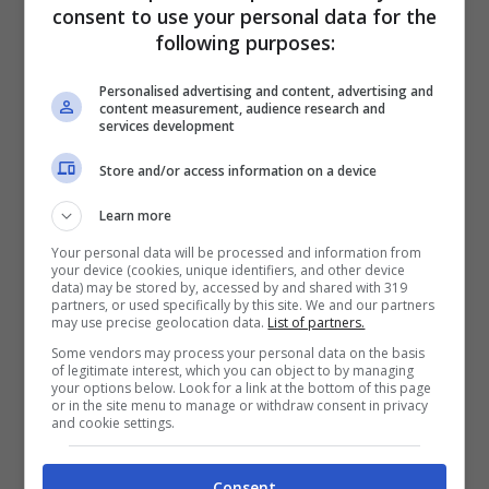
consent to use your personal data for the
dal vicino, facendo sembrare che fosse
following purposes:
proprio la cagnolina a rispondergli
Personalised advertising and content, advertising and
direttamente.
content measurement, audience research and
services development
Store and/or access information on a device
Racconta un po’ di se, li mette al corrente
che ama i biscottini sia al formaggio che alla
Learn more
carne, che è un incrocio tra un
Pastore
Your personal data will be processed and information from
your device (cookies, unique identifiers, and other device
data) may be stored by, accessed by and shared with 319
Tedesco
e un
Labrador
, che ha 2 anni e 4
partners, or used specifically by this site. We and our partners
may use precise geolocation data.
List of partners.
mesi e che viene da
Cipro
. I suoi genitori
Some vendors may process your personal data on the basis
umani Sarah e Chris l’hanno tratta in salvo
of legitimate interest, which you can object to by managing
your options below. Look for a link at the bottom of this page
or in the site menu to manage or withdraw consent in privacy
da un rifugio.
and cookie settings.
“
Avete ragione, sono una bravissima
Consent