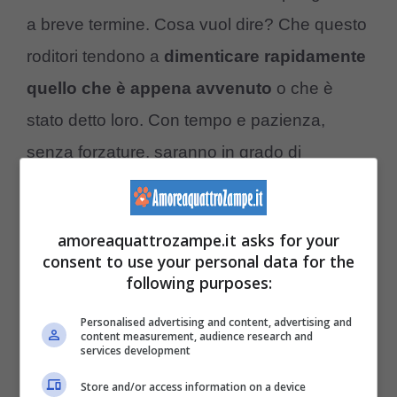
a breve termine. Cosa vuol dire? Che questo
roditori tendono a
dimenticare rapidamente
quello che è appena avvenuto
o che è
stato detto loro. Con tempo e pazienza,
senza forzature, saranno in grado di
imparare e ricordare odori, posizione degli
oggetti o accessori che compongono la sua
amoreaquattrozampe.it asks for your
routine. Il criceto imparerà dunque a trovare il
consent to use your personal data for the
cibo all’interno della sua gabbietta, allo
following purposes:
stesso modo saranno capaci di uscire dalla
Personalised advertising and content, advertising and
content measurement, audience research and
gabbia ricordando la via d’uscita.
services development
Store and/or access information on a device