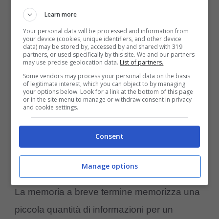
Il vero segreto per superare il problema della
Learn more
memoria è renderle una
routine, comandi
Your personal data will be processed and information from
reiterati e ripetuti nel tempo
in spazi a loro
your device (cookies, unique identifiers, and other device
data) may be stored by, accessed by and shared with 319
familiari. Se abbiamo necessità di spostare
partners, or used specifically by this site. We and our partners
may use precise geolocation data.
List of partners.
oggetti ed accessori nella sua gabbia ad
Some vendors may process your personal data on the basis
of legitimate interest, which you can object to by managing
esempio dobbiamo dare loro il tempo
your options below. Look for a link at the bottom of this page
or in the site menu to manage or withdraw consent in privacy
necessario per memorizzare le nuove
and cookie settings.
posizioni. E’ un cambiamento nella gabbia
Consent
mentale e per questo hanno bisogno di
tempo per incamerare il cambiamento.
Manage options
La memoria a breve termine memorizza una
piccola quantità di informazioni per un