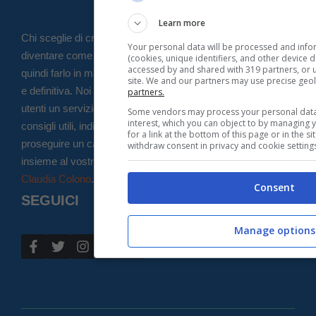
Learn more
Chi sceglie di crescere un animale in fondo decide di
Your personal data will be processed and info
diventare come un ‘genitore’ per questi cuccioli e deve
(cookies, unique identifiers, and other device 
accessed by and shared with 319 partners, or us
quindi farlo in maniera responsabile, coscienziosa, prudente
site. We and our partners may use precise geo
e definitiva. Noi di Amore a 4 zampe vogliamo dare ai nostri
partners.
utenti un servizio completo fatto di news, aggiornamenti,
Some vendors may process your personal data 
interest, which you can object to by managing 
consigli utili, indicazioni dettagliate sul come iniziare e
for a link at the bottom of this page or in the 
proseguire un cammino corretto per il resto della vita
withdraw consent in privacy and cookie setting
insieme al vostro più fedele amico. Direttore editoriale:
Claudia Colono
.
Consent
SEGUICI
Manage options