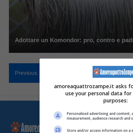
Adottare un Komondor: pro, contro e padr
Previous
1
…
77
78
79
amoreaquattrozampe.it asks fo
use your personal data for
purposes:
Personalised advertising and content, 
measurement, audience research and 
Store and/or access information on a 