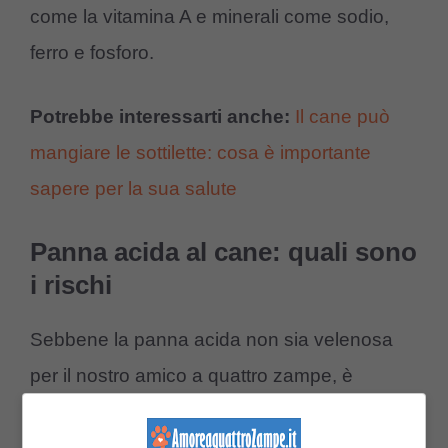
come la vitamina A e minerali come sodio,
ferro e fosforo.
Potrebbe interessarti anche:
Il cane può
mangiare le sottilette: cosa è importante
sapere per la sua salute
Panna acida al cane: quali sono
i rischi
Sebbene la panna acida non sia velenosa
per il nostro amico a quattro zampe, è
necessario
fare attenzione alle quantità
.