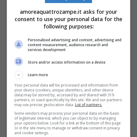
In quanto questo condimento, è ricco di
amoreaquattrozampe.it asks for your
consent to use your personal data for the
calorie e grassi che possono creare qualche
following purposes:
problema alla salute di Fido. Infatti una
Personalised advertising and content, advertising and
piccola porzione di panna acida contiene
content measurement, audience research and
services development
dalle 60 alle 90 calorie. Ciò porterebbe il
Store and/or access information on a device
cane a soffrire di sovrappeso
.
Learn more
Inoltre anche il contenuto di grassi saturi
Your personal data will be processed and information from
your device (cookies, unique identifiers, and other device
presenti nella panna acida è alto. Quindi un
data) may be stored by, accessed by and shared with 319
partners, or used specifically by this site. We and our partners
eccessivo consumo di tale condimento
may use precise geolocation data.
List of partners.
Some vendors may process your personal data on the basis
potrebbe causare problemi ai cani che
of legitimate interest, which you can object to by managing
your options below. Look for a link at the bottom of this page
presentano già le seguenti patologie:
or in the site menu to manage or withdraw consent in privacy
and cookie settings.