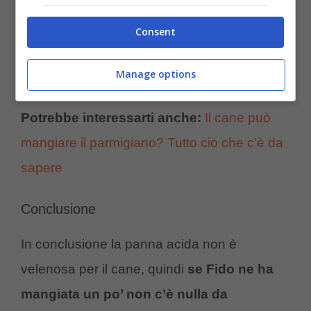
Obesità
Consent
Diabete nel cane
Problemi pancreatici
Manage options
Potrebbe interessarti anche:
Il cane può
mangiare il parmigiano? Tutto ciò che c’è da
sapere
Conclusione
In conclusione la panna acida non è
velenosa per il cane, quindi
se Fido ne ha
mangiata un po’ non c’è nulla da