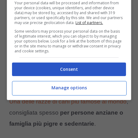
Your personal data will be processed and information from
your device (cookies, unique identifiers, and other device
data) may be stored by, accessed by and shared with 319
partners, or used specifically by this site. We and our partners
may use precise geolocation data.
List of partners.
Some vendors may process your personal data on the basis
of legitimate interest, which you can object to by managing
your options below. Look for a link at the bottom of this page
or in the site menu to manage or withdraw consent in privacy
and cookie settings.
Consent
Pechinese (Foto Pixabay)
Manage options
Una delle razze di cani più famose al mondo
,
consigliata spesso
per persone anziane o
famiglia più pigre e sedentarie
.