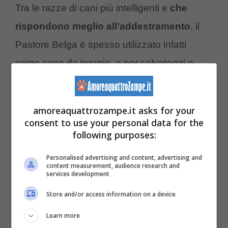
Tra le razze di cani più intelligenti e
che
rispondono meglio all’addestramento
, il
Pastore Belga è spesso utilizzato infatti
come cane da terapia, o per salvataggi e
rilevamento di esplosivi.
amoreaquattrozampe.it asks for your
Però, è un animale che può essere
nervoso,
consent to use your personal data for the
pieno di energie e con un carattere molto
following purposes:
forte
. Tutto questo, senza un corretto
Personalised advertising and content, advertising and
content measurement, audience research and
addestramento, può renderlo aggressivo.
services development
Store and/or access information on a device
Pechinese
Learn more