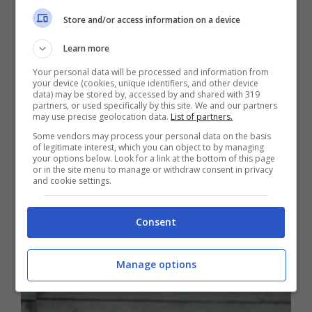
Store and/or access information on a device
assicuratevi che abbia un posticino all’ombra
a sua disposizione.
Learn more
Your personal data will be processed and information from
your device (cookies, unique identifiers, and other device
–
Se il vostro cucciolo ha il pelo bianco e
data) may be stored by, accessed by and shared with 319
partners, or used specifically by this site. We and our partners
rado
, con orecchie e naso chiari fate
may use precise geolocation data.
List of partners.
Some vendors may process your personal data on the basis
attenzione alle scottature: chiedete consiglio
of legitimate interest, which you can object to by managing
your options below. Look for a link at the bottom of this page
al veterinario sulla migliore protezione solare
or in the site menu to manage or withdraw consent in privacy
and cookie settings.
da utilizzare per lui.
Consent
Cura del cucciolo in estate: i
pericoli all’aperto
Manage options