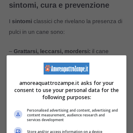
sintomi, cura e prevenzione
I
sintomi
classici che rivelano la presenza di
pulci in un cane sono:
–
Grattarsi, leccarsi, mordersi:
il cane
colpito dalle pulci cerca in ogni modo
possibile di alleviare il
prurito
causato dalle
amoreaquattrozampe.it asks for your
punture dei piccoli parassiti.
consent to use your personal data for the
–
Macchie e puntini rossi:
alcuni cani sono
following purposes:
allergici
alle pulci e la reazione avversa può
Personalised advertising and content, advertising and
manifestarsi con arrossamento localizzato
content measurement, audience research and
services development
sulla cute.
Store and/or access information on a device