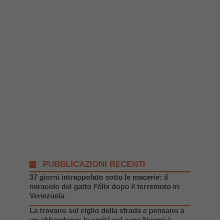
PUBBLICAZIONI RECENTI
37 giorni intrappolato sotto le macerie: il
miracolo del gatto Félix dopo il terremoto in
Venezuela
La trovano sul ciglio della strada e pensano a
un abbandono: la verità sul cane Naomi è