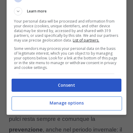
–
Perdita di pelo:
il cane che perde più pelo
Learn more
del solito
, magari localizzato solo in alcune
Your personal data will be processed and information from
zone, può causare la caduta da solo
your device (cookies, unique identifiers, and other device
data) may be stored by, accessed by and shared with 319
grattandosi.
partners, or used specifically by this site. We and our partners
may use precise geolocation data.
List of partners.
–
Gengive pallide:
il colore delle gengive è
Some vendors may process your personal data on the basis
of legitimate interest, which you can object to by managing
importante nel cane
perché può segnalare
your options below. Look for a link at the bottom of this page
or in the site menu to manage or withdraw consent in privacy
varie problematiche, ad esempio un’anemia
and cookie settings.
dovuta alla perdita di sangue causata dai
Consent
morsi delle pulci.
Manage options
Il miglior
trattamento
per le infestazioni da
pulci resta sempre e comunque la
prevenzione
, anche nel periodo invernale: il