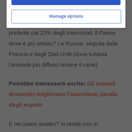
l’Argentina a fare da capofila con il suo 66%.
Manage options
Il
gatto
, invece, è l’animale domestico
preferito dal 23% degli intervistati. Il Paese
dove è più amato? La Russia, seguita dalla
Francia e dagli Stati Uniti (dove tuttavia
l’animale più diffuso rimane il cane).
Potrebbe interessarti anche:
Gli animali
domestici migliorano l’autostima: parola
degli esperti
E nei paesi asiatici? In realtà non si