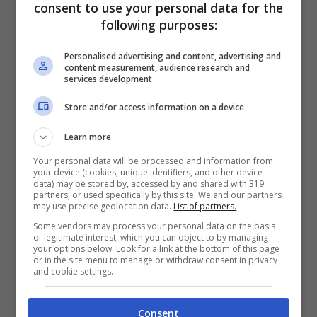
consent to use your personal data for the
following purposes:
Personalised advertising and content, advertising and
content measurement, audience research and
services development
Store and/or access information on a device
Learn more
(Foto AdobeStock)
Your personal data will be processed and information from
your device (cookies, unique identifiers, and other device
data) may be stored by, accessed by and shared with 319
partners, or used specifically by this site. We and our partners
L’animale domestico più diffuso al mondo
may use precise geolocation data.
List of partners.
rimane il
cane
: circa il 33% degli intervistati
Some vendors may process your personal data on the basis
of legitimate interest, which you can object to by managing
ha risposto di avere scelto come animale da
your options below. Look for a link at the bottom of this page
or in the site menu to manage or withdraw consent in privacy
and cookie settings.
compagnia il migliore amico dell’uomo. Fido
è particolarmente diffuso in Sud America, con
Consent