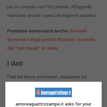
più in contatto con l’Occidente. All’appello
mancano anche i paesi di religione islamica.
Potrebbe interessarti anche:
Animali
domestici degli antichi Romani: la storia
del “pet mood” in Italia
I dati
Fatti tali breve premesse, passiamo ad
analizzare i
dati
raccolti dall’istituto di ricerca.
amoreaquattrozampe.it asks for your