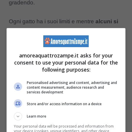
gradendo.
Ogni gatto ha i suoi limiti e mentre
alcuni si
lasciano coccolare senza problemi, altri
preferiscono essere lasciati in pace
dopo
un po’.
amoreaquattrozampe.it asks for your
consent to use your personal data for the
following purposes:
Il morso in questo caso, è il loro modo per
esprimere il bisogno di spazio e di rispetto
Personalised advertising and content, advertising and
content measurement, audience research and
services development
per la tranquillità.
Store and/or access information on a device
Dolore o malessere
Learn more
Your personal data will be processed and information from
A volte, una carezza nel punto sbagliato, può
your device (cookies, unique identifiers, and other device