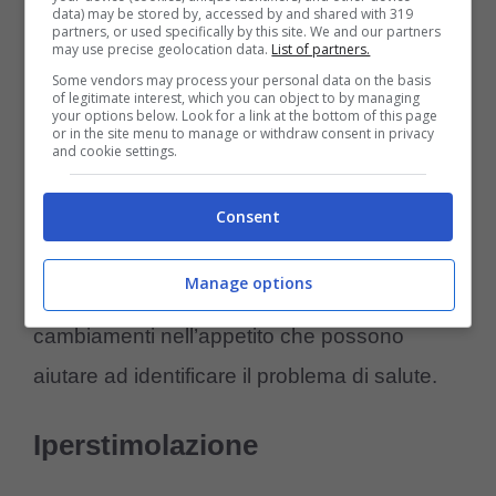
data) may be stored by, accessed by and shared with 319
far scattare una reazione di morso nel gatto,
partners, or used specifically by this site. We and our partners
may use precise geolocation data.
List of partners.
che generalmente tende a nascondere il
Some vendors may process your personal data on the basis
of legitimate interest, which you can object to by managing
dolore, quindi se reagisce bruscamente
your options below. Look for a link at the bottom of this page
or in the site menu to manage or withdraw consent in privacy
potrebbe essere il segnale che qualcosa
and cookie settings.
non va.
Consent
È bene perciò, osservare nell’animale anche
Manage options
altri sintomi, come la
zoppia nel gatto
o
cambiamenti nell’appetito che possono
aiutare ad identificare il problema di salute.
Iperstimolazione