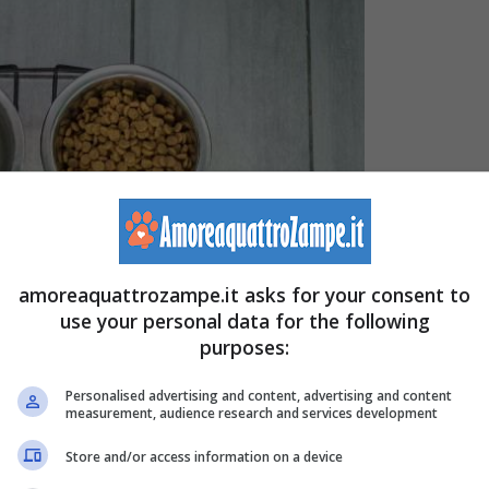
amoreaquattrozampe.it asks for your consent to
use your personal data for the following
purposes:
ato che per comunicare e capire i nostri amici a
Personalised advertising and content, advertising and content
inguaggio del corpo, in quanto spesso alcuni
measurement, audience research and services development
ere anche più significati. Vediamo insieme quali sono
i
Store and/or access information on a device
lo mangia