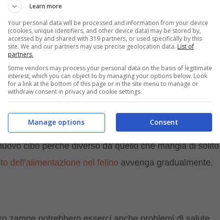
Learn more
ambiente o nell’alimentazione
Your personal data will be processed and information from your device
(cookies, unique identifiers, and other device data) may be stored by,
accessed by and shared with 319 partners, or used specifically by this
site. We and our partners may use precise geolocation data.
List of
iamento nella loro routine può confondere il nostro amico 
partners.
alsiasi cambiamento nell’ambiente di Micio, come
Some vendors may process your personal data on the basis of legitimate
interest, which you can object to by managing your options below. Look
ia o l’aggiunta di nuovi mobili, il
gatto potrebbe non
for a link at the bottom of this page or in the site menu to manage or
withdraw consent in privacy and cookie settings.
Manage options
Consent
ò essere la causa del comportamento di Micio. Infatti
nuovo cibo perché diverso da quello che mangia di solito
 dell’alimentazione nel felino
avvenga gradualmente.
ro zampe potrebbero esserci anche problemi di salute