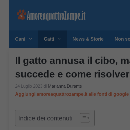
Vai
al
contenuto
Cani
Gatti
News & Storie
Non so
Il gatto annusa il cibo,
succede e come risolver
24 Luglio 2023
di
Marianna Durante
Aggiungi amoreaquattrozampe.it alle fonti di googl
Indice dei contenuti