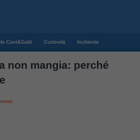
lo Cani&Gatti
Curiosità
Inchieste
 ma non mangia: perché
e
e news