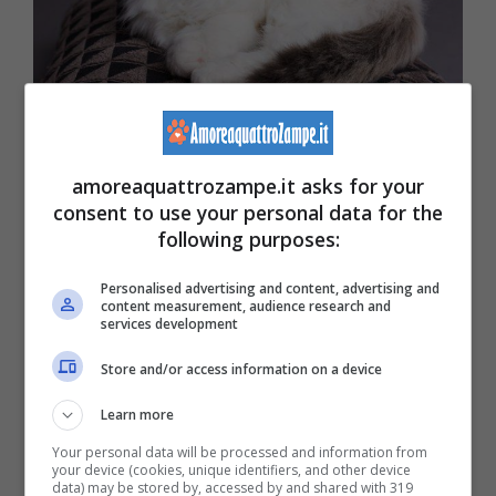
(Foto Adobe Stock)
amoreaquattrozampe.it asks for your
consent to use your personal data for the
Ci sono alcune
razze che per tutta la vita,
following purposes:
mantengono come caratteristica gli occhi
Personalised advertising and content, advertising and
azzurri,
in quanto non sviluppano la
content measurement, audience research and
services development
pigmentazione degli occhi. In queste razze
Store and/or access information on a device
c’è qualcosa di speciale che lascia incantati
Learn more
tutti e sono le seguenti:
Your personal data will be processed and information from
your device (cookies, unique identifiers, and other device
data) may be stored by, accessed by and shared with 319
Tonchinese;