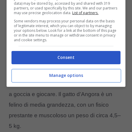
data) may be stored by, accessed by and shared with 319
partners, or used specifically by this site. We and our partners
may use precise geolocation data.
List of partners.
Some vendors may process your personal data on the basis
of legitimate interest, which you can object to by managing
your options below. Look for a link at the bottom of this page
(foto Pixabay)
or in the site menu to manage or withdraw consent in privacy
and cookie settings.
Il gatto d’Angora
rientra nelle razze di gatti a
Consent
cui piace nuotare in quanto adora l’acqua ed
essere lavato, predilige in genere rubinetto e
Manage options
fontanelle specifiche per gatti per poter bere
a goccia e giocare. Il gatto d’Angora è un
felino di media grandezza, con un fisico
prestante e muscoloso un peso di circa 4,5–
5 kg.