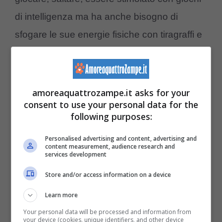
di intelligenza ma ha anche bisogno di
sfogare le sue energie fisiche con tiragraffi e
spazi esterni. Occorre però fare molta
attenzione in quanto questo gatto ha la
tendenza a scappare.
amoreaquattrozampe.it asks for your
consent to use your personal data for the
following purposes:
Gatto d’Angora
Personalised advertising and content, advertising and
content measurement, audience research and
services development
Store and/or access information on a device
Learn more
Your personal data will be processed and information from
your device (cookies, unique identifiers, and other device