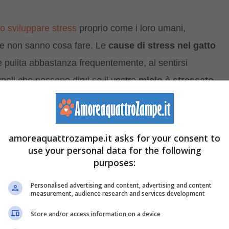
o sviluppare stress
proprio come i loro umani,
ta e non sanno cosa fare. Le
cause di stress nel gatto
e pulita abbastanza frequentemente, al sentirsi
nali che possono dirvi se il vostro
micio è stressato
.
amoreaquattrozampe.it asks for your consent to
tare il suo essere
stressato
, pulendosi o grattandosi
use your personal data for the following
ia pelle, proprio come quando gli esseri umani si mangiano
purposes:
il
veterinario
per trovare una soluzione per calmare il
Personalised advertising and content, advertising and content
measurement, audience research and services development
Store and/or access information on a device