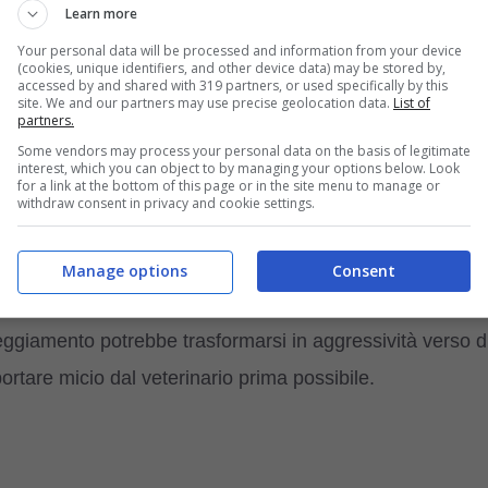
Learn more
Your personal data will be processed and information from your device
sato
se fa i bisogni fuori dalla sua lettiera. Questo
(cookies, unique identifiers, and other device data) may be stored by,
accessed by and shared with 319 partners, or used specifically by this
la lettiera potrebbe essere sporca, oppure potrebbe
site. We and our partners may use precise geolocation data.
List of
partners.
i i casi è necessario portare
micio dal veterinario
per
Some vendors may process your personal data on the basis of legitimate
interest, which you can object to by managing your options below. Look
for a link at the bottom of this page or in the site menu to manage or
withdraw consent in privacy and cookie settings.
Manage options
Consent
olto tempo a nascondersi sotto il letto o sopra i mobili,
eggiamento potrebbe trasformarsi in aggressività verso d
portare micio dal veterinario prima possibile.