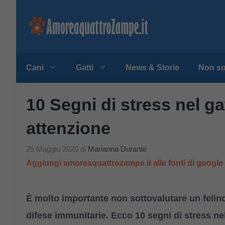
Vai
al
contenuto
Cani
Gatti
News & Storie
Non so
10 Segni di stress nel ga
attenzione
25 Maggio 2020
di
Marianna Durante
Aggiungi amoreaquattrozampe.it alle fonti di googl
È molto importante non sottovalutare un felino
difese immunitarie. Ecco 10 segni di stress nel