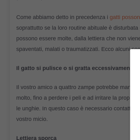
Come abbiamo detto in precedenza i
gatti posson
soprattutto se la loro routine abituale è disturba
possono essere molte, dalla lettiera che non vien
spaventati, malati o traumatizzati. Ecco alcuni seg
Il gatto si pulisce o si gratta eccessivamente
Il vostro amico a quattro zampe potrebbe manifes
molto, fino a perdere i peli e ad irritare la propr
le unghie. In questo caso è necessario contattare 
vostro micio.
Lettiera sporca