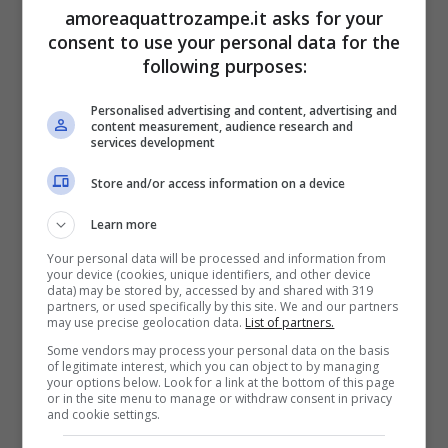
amoreaquattrozampe.it asks for your
consent to use your personal data for the
Possono pesare 70 chilogrammi nel caso dei
following purposes:
maschi ed hanno una caratteristica
Personalised advertising and content, advertising and
content measurement, audience research and
particolare, ovvero il pollice e l’alluce
services development
opponibili che consentono una presa di
Store and/or access information on a device
precisione.
Learn more
Your personal data will be processed and information from
Sebbene siano più leggeri degli umani
,
your device (cookies, unique identifiers, and other device
data) may be stored by, accessed by and shared with 319
hanno una forza da cinque a sei volte
partners, or used specifically by this site. We and our partners
may use precise geolocation data.
List of partners.
maggiore a quella dell’uomo.
Sono animali
Some vendors may process your personal data on the basis
of legitimate interest, which you can object to by managing
arborei e terrestri, trascorrendo lo stesso
your options below. Look for a link at the bottom of this page
or in the site menu to manage or withdraw consent in privacy
tempo sugli alberi e sul suolo.
and cookie settings.