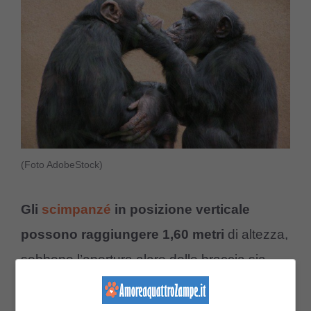
(Foto AdobeStock)
Gli
scimpanzé
in posizione verticale
possono raggiungere 1,60 metri
di altezza,
sebbene l’apertura alare delle braccia sia
molto più grande di quella della specie
umana.