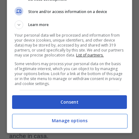
Store and/or access information on a device
Come abbiamo detto il criceto non ama molto
Learn more
essere
tenuto in mano
per questo è
Your personal data will be processed and information from
importante che il roditore abbia dei piccoli
your device (cookies, unique identifiers, and other device
data) may be stored by, accessed by and shared with 319
giochi, per esempio una pallina dove poterlo
partners, or used specifically by this site. We and our partners
may use precise geolocation data.
List of partners.
mettere e farlo girare per casa senza alcun
Some vendors may process your personal data on the basis
of legitimate interest, which you can object to by managing
problema.
your options below. Look for a link at the bottom of this page
or in the site menu to manage or withdraw consent in privacy
and cookie settings.
Un ottimo passatempo per il piccolo roditore,
Consent
molto utile per un esercizio sia fisico che
mentale è il
labirinto
. Questo tipo di gioco si
Manage options
può trovare in commercio ma potete crearlo
anche in casa.